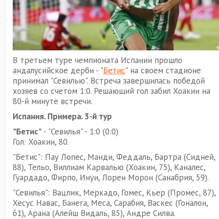
В третьем туре чемпионата Испании прошло
андалусийское дерби - "
Бетис
" на своем стадионе
принимал "Севилью". Встреча завершилась победой
хозяев со счетом 1:0. Решающий гол забил Хоакин на
80-й минуте встречи.
Испания. Примера. 3-й тур
"Бетис"
- "Севилья" - 1:0 (0:0)
Гол: Хоакин, 80.
"Бетис": Пау Лопес, Манди, Феддаль, Бартра (Сидней,
88), Тельо, Виллиам Карвалью (Хоакин, 75), Каналес,
Гуардадо, Фирпо, Инуи, Лорен Морон (Санабрия, 59).
"Севилья": Вацлик, Меркадо, Гомес, Кьер (Промес, 87),
Хесус Навас, Банега, Меса, Сарабия, Васкес (Гоналон,
61), Арана (Алейш Видаль, 85), Андре Силва.