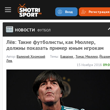
Вход
Регистрация
НОВОСТИ
ФУТБОЛ
Лёв: Такие футболисты, как Мюллер,
должны показать пример юным игрокам
Автор:
Валерий Хромский
Темы:
Бавария
,
Томас Мюллер
,
Йоахи
Лев
,
15 Ноября 2018
09:0