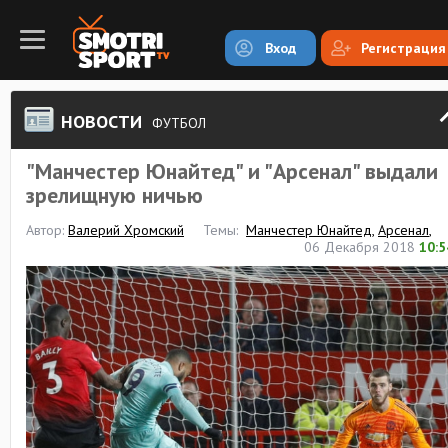
Вход
Регистрация
НОВОСТИ
ФУТБОЛ
"Манчестер Юнайтед" и "Арсенал" выдали
зрелищную ничью
Автор:
Валерий Хромский
Темы:
Манчестер Юнайтед
,
Арсенал
,
06 Декабря 2018
10:5