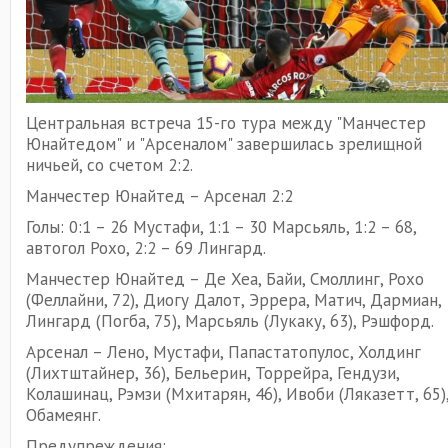
Центральная встреча 15-го тура между "Манчестер
Юнайтедом" и "Арсеналом" завершилась зрелищной
ничьей, со счетом 2:2.
Манчестер Юнайтед – Арсенал 2:2
Голы: 0:1 – 26 Мустафи, 1:1 – 30 Марсьяль, 1:2 – 68,
автогол Рохо, 2:2 – 69 Лингард.
Манчестер Юнайтед – Де Хеа, Байи, Смоллинг, Рохо
(Феллайни, 72), Диогу Далот, Эррера, Матич, Дармиан,
Лингард (Погба, 75), Марсьяль (Лукаку, 63), Рэшфорд.
Арсенал – Лено, Мустафи, Папастатопулос, Холдинг
(Лихтштайнер, 36), Бельерин, Торрейра, Гендузи,
Колашинац, Рэмзи (Мхитарян, 46), Ивоби (Ляказетт, 65)
Обамеянг.
Предупреждения: