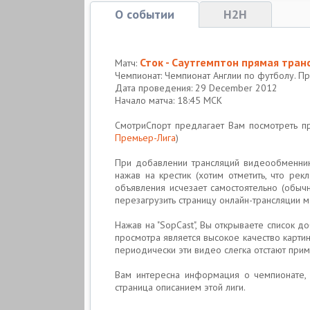
О событии
H2H
Сток - Саутгемптон прямая тран
Матч:
Чемпионат: Чемпионат Англии по футболу. П
Дата проведения: 29 December 2012
Начало матча: 18:45 МСК
СмотриСпорт предлагает Вам посмотреть 
Премьер-Лига
)
При добавлении трансляций видеообменники
нажав на крестик (хотим отметить, что р
объявления исчезает самостоятельно (обычн
перезагрузить страницу онлайн-трансляции 
Нажав на "SopCast", Вы открываете список 
просмотра является высокое качество картинк
периодически эти видео слегка отстают прим
Вам интересна информация о чемпионате, 
страница описанием этой лиги.