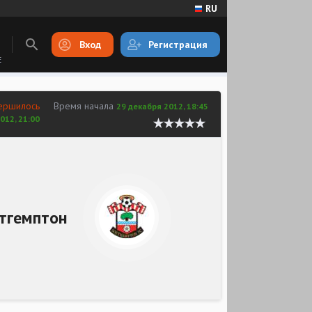
RU
Вход
Регистрация
E
ершилось
Время начала
29 декабря 2012, 18:45
012, 21:00
тгемптон