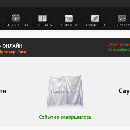
И
ВИДЕО-АРХИВ
РЕЗУЛЬТАТЫ
НОВОСТИ
БУКМЕКЕРЫ
LIVESCOR
Событие зав
Ь ОНЛАЙН
29 декабря 2
 Премьер-Лига
ти
Сау
Показать счет
Событие завершилось