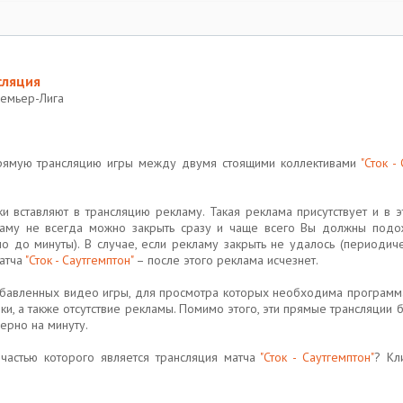
сляция
ремьер-Лига
прямую трансляцию игры между двумя стоящими коллективами
"Сток -
 вставляют в трансляцию рекламу. Такая реклама присутствует и в эт
екламу не всегда можно закрыть сразу и чаще всего Вы должны подо
о до минуты). В случае, если рекламу закрыть не удалось (периодич
матча
"Сток - Саутгемптон"
– после этого реклама исчезнет.
добавленных видео игры, для просмотра которых необходима программ
и, а также отсутствие рекламы. Помимо этого, эти прямые трансляции б
ерно на минуту.
частью которого является трансляция матча
"Сток - Саутгемптон"
? Кл