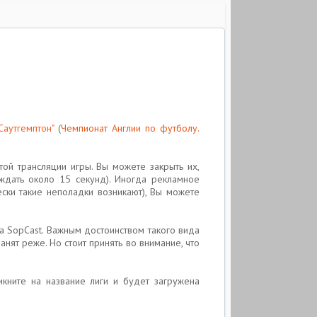
 Саутгемптон"
(
Чемпионат Англии по футболу.
ой трансляции игры. Вы можете закрыть их,
ждать около 15 секунд). Иногда рекламное
ески такие неполадки возникают), Вы можете
а SopCast. Важным достоинством такого вида
анят реже. Но стоит принять во внимание, что
икните на название лиги и будет загружена