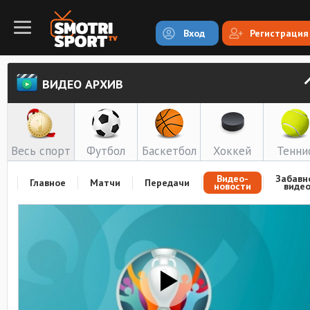
Вход
Регистрация
ВИДЕО АРХИВ
Весь спорт
Футбол
Баскетбол
Хоккей
Тенни
Видео-
Забавн
Главное
Матчи
Передачи
новости
виде