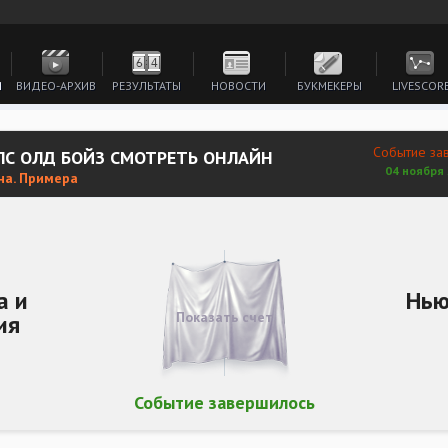
И
ВИДЕО-АРХИВ
РЕЗУЛЬТАТЫ
НОВОСТИ
БУКМЕКЕРЫ
LIVESCOR
Событие за
ЛС ОЛД БОЙЗ СМОТРЕТЬ ОНЛАЙН
04 ноября 
на. Примера
а и
Нью
Показать счет
ия
Событие завершилось