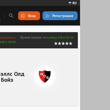
RU
Вход
Регистрация
E
вершилось
Время начала
04 ноября 2014, 02:30
2014, 04:30
эллс Олд
Бойз