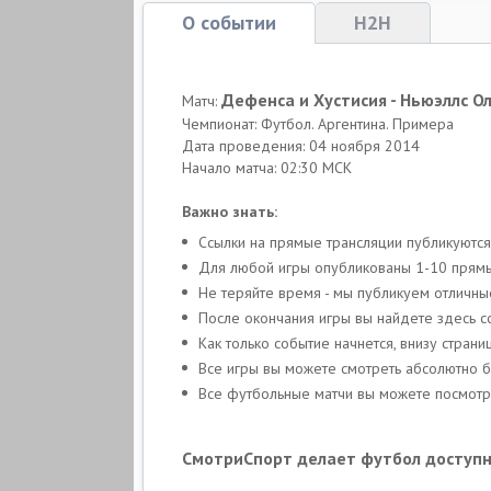
О событии
H2H
Дефенса и Хустисия - Ньюэллс О
Матч:
Чемпионат: Футбол. Аргентина. Примера
Дата проведения: 04 ноября 2014
Начало матча: 02:30 МСК
Важно знать:
Ссылки на прямые трансляции публикуются
Для любой игры опубликованы 1-10 прямых
Не теряйте время - мы публикуем отличн
После окончания игры вы найдете здесь с
Как только событие начнется, внизу стра
Все игры вы можете смотреть абсолютно 
Все футбольные матчи вы можете посмотре
СмотриСпорт делает футбол доступн