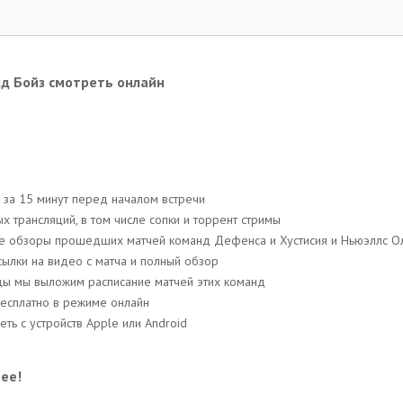
лд Бойз смотреть онлайн
 за 15 минут перед началом встречи
 трансляций, в том числе сопки и торрент стримы
ые обзоры прошедших матчей команд Дефенса и Хустисия и Ньюэллс Ол
сылки на видео с матча и полный обзор
ницы мы выложим расписание матчей этих команд
бесплатно в режиме онлайн
ть с устройств Apple или Android
ее!