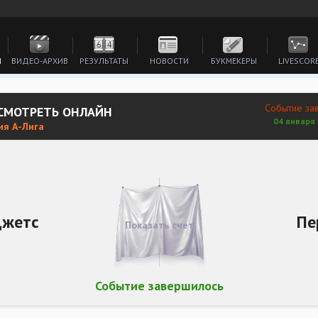
И
ВИДЕО-АРХИВ
РЕЗУЛЬТАТЫ
НОВОСТИ
БУКМЕКЕРЫ
LIVESCOR
Событие за
 СМОТРЕТЬ ОНЛАЙН
04 января 
ия А-Лига
Джетс
Пе
Показать счет
Событие завершилось