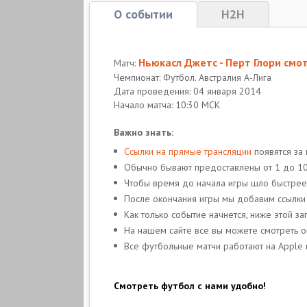
О событии
H2H
Ньюкасл Джетс - Перт Глори смо
Матч:
Чемпионат: Футбол. Австралия А-Лига
Дата проведения: 04 января 2014
Начало матча: 10:30 МСК
Важно знать:
Ссылки на прямые трансляции
появятся за 
Обычно бывают предоставлены от 1 до 10 
Чтобы время до начала игры шло быстрее
После окончания игры мы добавим ссылки
Как только событие начнется, ниже этой з
На нашем сайте все вы можете смотреть о
Все футбольные матчи работают на Apple 
Смотреть футбол с нами удобно!