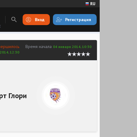
RU
Вход
Регистрация
E
вершилось
Время начала
04 января 2014, 10:30
2014, 12:30
рт Глори