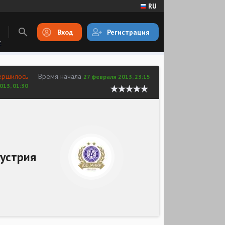
RU
Вход
Регистрация
E
ершилось
Время начала
27 февраля 2013, 23:15
013, 01:30
устрия