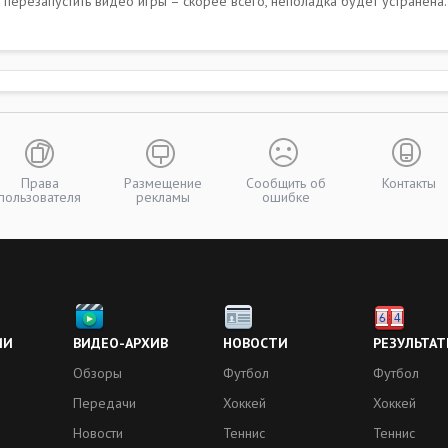
 перезапустить видео игры – скорее всего, неполадка будет устранена.
Права
Размещение
Сообщить об
Контакты
пользователя
рекламы
ошибке
ИИ
ВИДЕО-АРХИВ
НОВОСТИ
РЕЗУЛЬТАТ
Обзоры
Футбол
Футбол
Передачи
Хоккей
Хоккей
Новости
Теннис
Теннис