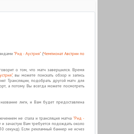
мандами
"Рид - Аустрия"
(
Чемпионат Австрии по
говорит о том, что матч завершился. Время
устрия"
, вы можете поискать обзор и запись
нкт Трансляции, подобрать другой матч для
орт, а потому Вы всегда можете посмотреть
а название лиги, и Вам будет предоставлена
ючением не стала и трансляция матча
"Рид -
азу и зачастую Вам требуется подождать около
0 секунд). Если рекламный баннер не исчез