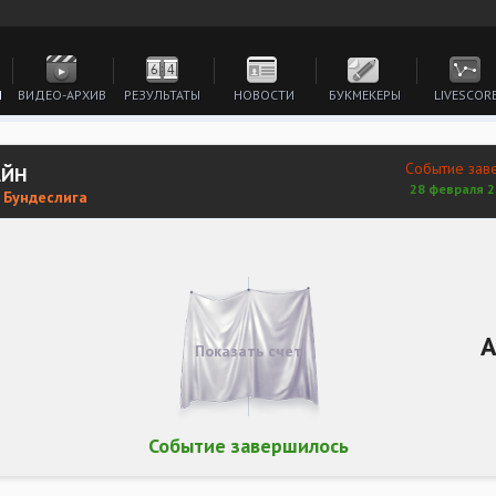
И
ВИДЕО-АРХИВ
РЕЗУЛЬТАТЫ
НОВОСТИ
БУКМЕКЕРЫ
LIVESCOR
Событие зав
АЙН
28 февраля 2
. Бундеслига
А
Показать счет
Событие завершилось