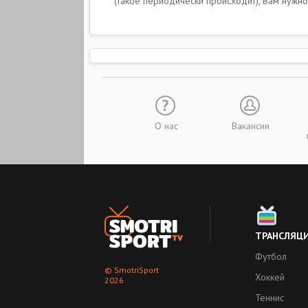
(такое периодически происходит), Вам нужно
О нас
Вакансии
ТРАНСЛЯЦ
Футбол
© SmotriSport
Хоккей
2026
Теннис