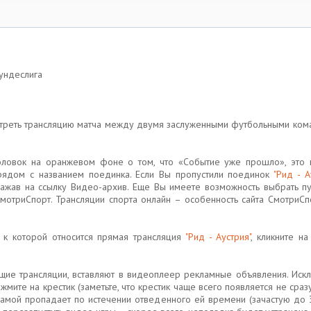
Бундеслига
треть трансляцию матча между двумя заслуженными футбольными ко
головок на оранжевом фоне о том, что «Событие уже прошло», это 
 рядом с названием поединка. Если Вы пропустили поединок
"Рид - А
жав на ссылку Видео-архив. Еще Вы имеете возможность выбрать пу
отриСпорт. Трансляции спорта онлайн – особенность сайта CмотриCп
к которой относится прямая трансляция
"Рид - Аустрия"
, кликните н
ие трансляции, вставляют в видеоплеер рекламные объявления. Искл
нажмите на крестик (заметьте, что крестик чаще всего появляется не ср
ламой пропадает по истечении отведенного ей времени (зачастую до 3