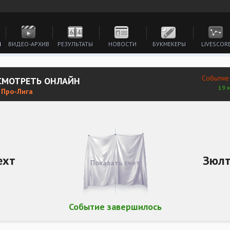
И
ВИДЕО-АРХИВ
РЕЗУЛЬТАТЫ
НОВОСТИ
БУКМЕКЕРЫ
LIVESCOR
Событие
 СМОТРЕТЬ ОНЛАЙН
19 
 Про-Лига
ехт
Зюлт
Показать счет
Событие завершилось