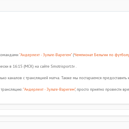
 командами
"Андерлехт - Зульте-Варегем"
(
Чемпионат Бельгии по футбол
ски в 16:15 (МСК) на сайте Smotrisport.tv .
ко каналов с трансляцией матча. Также мы постараемся предоставить к
 трансляцию:
"Андерлехт - Зульте-Варегем"
, просто приятно провести вр