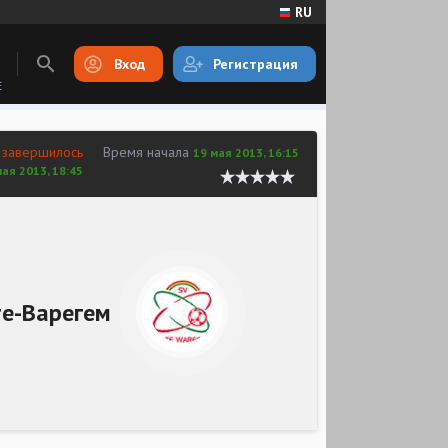
RU
Вход
Регистрация
E
 завершилось
Время начала
19 мая 2013, 16:15
мая 2013, 18:45
е-Варегем