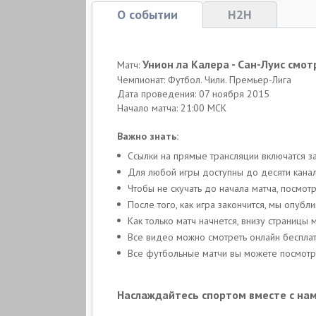
О событии
H2H
Унион ла Калера - Сан-Луис смо
Матч:
Чемпионат: Футбол. Чили. Премьер-Лига
Дата проведения: 07 ноября 2015
Начало матча: 21:00 МСК
Важно знать:
Ссылки на прямые трансляции включатся з
Для любой игры доступны до десяти канало
Чтобы не скучать до начала матча, посмо
После того, как игра закончится, мы опуб
Как только матч начнется, внизу страницы
Все видео можно смотреть онлайн беспла
Все футбольные матчи вы можете посмотре
Наслаждайтесь спортом вместе с нам