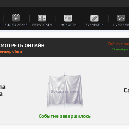
И
ВИДЕО-АРХИВ
РЕЗУЛЬТАТЫ
НОВОСТИ
БУКМЕКЕРЫ
LIVESCOR
Событие за
 СМОТРЕТЬ ОНЛАЙН
07 ноября 
ремьер-Лига
ла
С
Показать счет
а
Событие завершилось