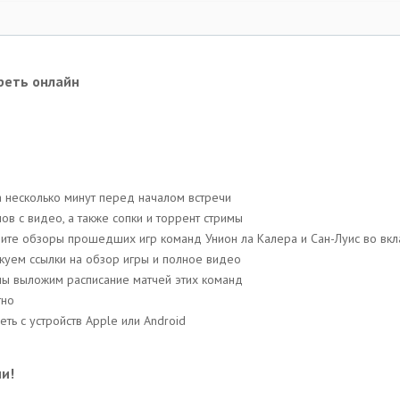
треть онлайн
а несколько минут перед началом встречи
в с видео, a также сопки и торрент стримы
трите обзоры прошедших игр команд Унион ла Калера и Сан-Луис во вк
ликуем ссылки на обзор игры и полное видео
 мы выложим расписание матчей этих команд
тно
ть с устройств Apple или Android
и!