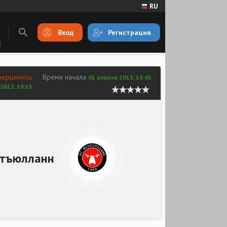
RU
Вход
Регистрация
E
вершилось
Время начала
01 апреля 2013, 16:45
2013, 19:15
тъюлланн