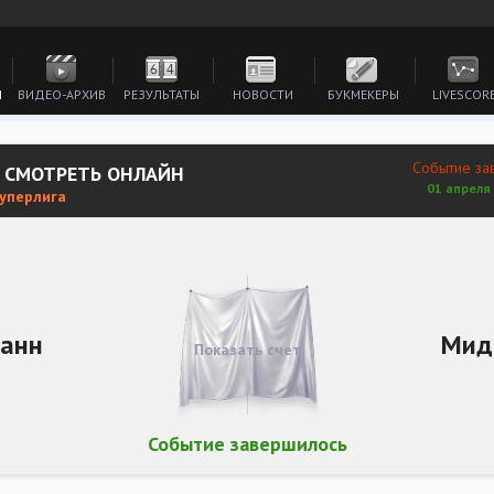
И
ВИДЕО-АРХИВ
РЕЗУЛЬТАТЫ
НОВОСТИ
БУКМЕКЕРЫ
LIVESCOR
Событие за
 СМОТРЕТЬ ОНЛАЙН
01 апреля 
Суперлига
анн
Мид
Показать счет
Событие завершилось