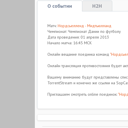
О событии
H2H
Матч:
Нордсьелленд - Мидтьюлланд
Чемпионат: Чемпионат Дании по футболу
Дата проведения: 01 апреля 2013
Начало матча: 16:45 МСК
Онлайн вещание поединка команд
"Нордсьел
Онлайн трансляция противостояния будет актив
Вашему вниманию будут представлены списо
TorrentStream и конечно же ссылки на SopCas
Приглашаем смотреть online поединок:
"Норд