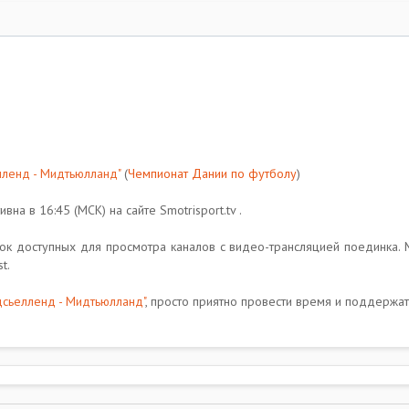
ленд - Мидтьюлланд"
(
Чемпионат Дании по футболу
)
на в 16:45 (МСК) на сайте Smotrisport.tv .
к доступных для просмотра каналов с видео-трансляцией поединка. 
t.
сьелленд - Мидтьюлланд"
, просто приятно провести время и поддержат