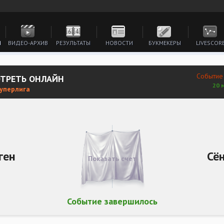
И
ВИДЕО-АРХИВ
РЕЗУЛЬТАТЫ
НОВОСТИ
БУКМЕКЕРЫ
LIVESCOR
Событие
ОТРЕТЬ ОНЛАЙН
20 
Суперлига
ген
Сё
Показать счет
Событие завершилось