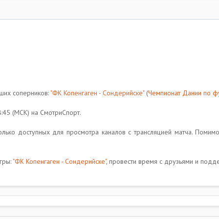
ших соперников:
"ФК Копенгаген - Сондерийске"
(
Чемпионат Дании по ф
:45 (МСК) на СмотриСпорт.
лько доступных для просмотра каналов с трансляцией матча. Помим
гры:
"ФК Копенгаген - Сондерийске"
, провести время с друзьями и подд