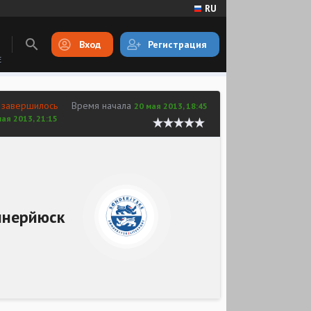
RU
Вход
Регистрация
E
 завершилось
Время начала
20 мая 2013, 18:45
мая 2013, 21:15
ннерйюск