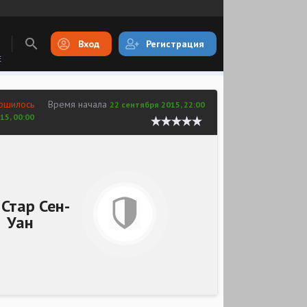
Вход
Регистрация
E
ршилось
Время начала
22 сентября 2015, 22:00
15, 00:00
 Стар Сен-
Уан