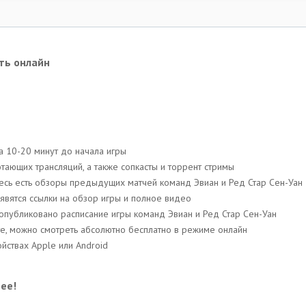
еть онлайн
а 10-20 минут до начала игры
тающих трансляций, a также сопкасты и торрент стримы
десь есть обзоры предыдущих матчей команд Эвиан и Ред Стар Сен-Уан
явятся ссылки на обзор игры и полное видео
 опубликовано расписание игры команд Эвиан и Ред Стар Сен-Уан
йте, можно смотреть абсолютно бесплатно в режиме онлайн
йствах Apple или Android
ее!