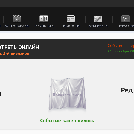
И
ВИДЕО-АРХИВ
РЕЗУЛЬТАТЫ
НОВОСТИ
БУКМЕКЕРЫ
LIVESCOR
Событие заве
МОТРЕТЬ ОНЛАЙН
23 сентября 20
. 2-й дивизион
Ред
н
Показать счет
Событие завершилось