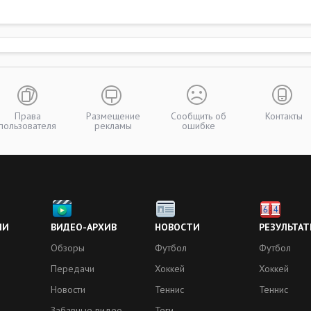
Права
Размещение
Сообщить об
Контакты
пользователя
рекламы
ошибке
ИИ
ВИДЕО-АРХИВ
НОВОСТИ
РЕЗУЛЬТАТ
Обзоры
Футбол
Футбол
Передачи
Хоккей
Хоккей
Новости
Теннис
Теннис
Забавные видео
Теги