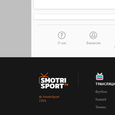
О нас
Вакансии
ТРАНСЛЯЦ
Футбол
© SmotriSport
Хоккей
2026
Теннис