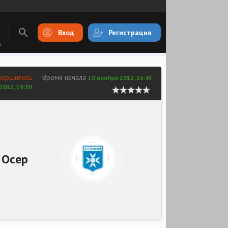
Вход
Регистрация
E
вершилось
Время начала
10 ноября 2012, 16:45
2012, 19:30
Осер