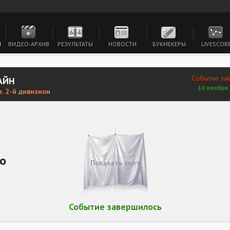
И
ВИДЕО-АРХИВ
РЕЗУЛЬТАТЫ
НОВОСТИ
БУКМЕКЕРЫ
LIVESCOR
Событие за
АЙН
10 ноября 
. 2-й дивизион
о
Показать счет
Событие завершилось