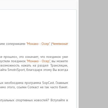
ными соперниками
"Монако - Осер"
(
Чемпионат
е прошло», это означает, что поединок уже
опустили поединок
"Монако - Осер"
, вы можете
возможность нажать на раздел Трансляции,
айта SmotriSport, благодаря этому Вы всегда
орых необходима программа SopCast. Главным
о этого, ссылки Сопкаст не так часто банят.
ктуальных спортивных новостей? Вступайте в