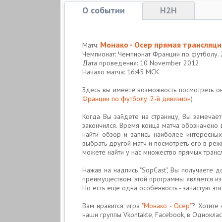
О событии
H2H
Монако - Осер прямая трансляци
Матч:
Чемпионат: Чемпионат Франции по футболу. 
Дата проведения: 10 November 2012
Начало матча: 16:45 МСК
Здесь вы имеете возможность посмотреть 
Франции по футболу. 2-й дивизион
)
Когда Вы зайдете на страницу, Вы замечае
закончился. Время конца матча обозначено 
найти обзор и запись наиболее интересны
выбрать другой матч и посмотреть его в реж
можете найти у нас множество прямых транс
Нажав на надпись "SopCast", Вы получаете 
преимуществом этой программы является изоб
Но есть еще одна особенность - зачастую эт
Вам нравится игра
"Монако - Осер"
? Хотите 
наши группы Vkontakte, Facebook, в Одноклассн