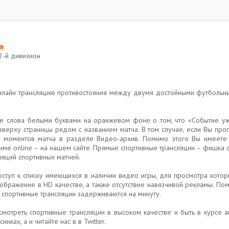
я
2-й дивизион
онлайн трансляцию противостояния между двумя достойными футболь
те слова белыми буквами на оранжевом фоне о том, что «Событие уж
вверху страницы рядом с названием матча. В том случае, если Вы пр
х моментов матча в разделе Видео-архив. Помимо этого Вы имеете 
име online – на нашем сайте. Прямые спортивные трансляции – фишка с
ляций спортивных матчей.
доступ к списку имеющихся в наличии видео игры, для просмотра кот
ражение в HD качестве, а также отсутствие навязчивой рекламы. Помим
и спортивные трансляции задерживаются на минуту.
смотреть спортивные трансляции в высоком качестве и быть в курсе а
иках, а и читайте нас в в Twitter.