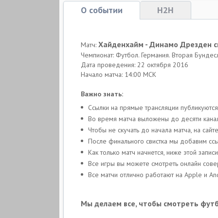
О событии
H2H
Хайденхайм - Динамо Дрезден 
Матч:
Чемпионат: Футбол. Германия. Вторая Бундес
Дата проведения: 22 октября 2016
Начало матча: 14:00 МСК
Важно знать:
Ссылки на прямые трансляции публикуются
Во время матча выложены до десяти канало
Чтобы не скучать до начала матча, на са
После финального свистка мы добавим ссы
Как только матч начнется, ниже этой зап
Все игры вы можете смотреть онлайн сов
Все матчи отлично работают на Apple и An
Мы делаем все, чтобы смотреть фут