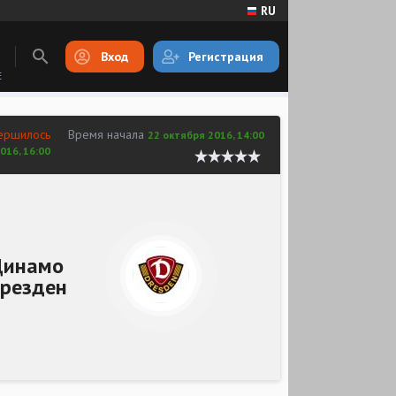
RU
Вход
Регистрация
E
ершилось
Время начала
22 октября 2016, 14:00
016, 16:00
Динамо
резден