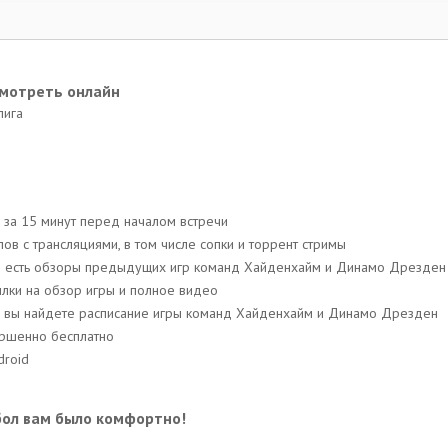
смотреть онлайн
лига
 за 15 минут перед началом встречи
в с трансляциями, в том числе сопки и торрент стримы
йте есть обзоры предыдущих игр команд Хайденхайм и Динамо Дрезден
лки на обзор игры и полное видео
иси вы найдете расписание игры команд Хайденхайм и Динамо Дрезден
ершенно бесплатно
droid
бол вам было комфортно!