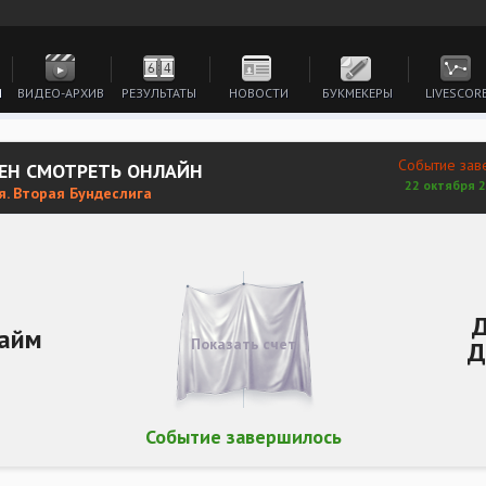
И
ВИДЕО-АРХИВ
РЕЗУЛЬТАТЫ
НОВОСТИ
БУКМЕКЕРЫ
LIVESCOR
Событие зав
ЕН СМОТРЕТЬ ОНЛАЙН
22 октября 2
я. Вторая Бундеслига
айм
Показать счет
Д
Событие завершилось