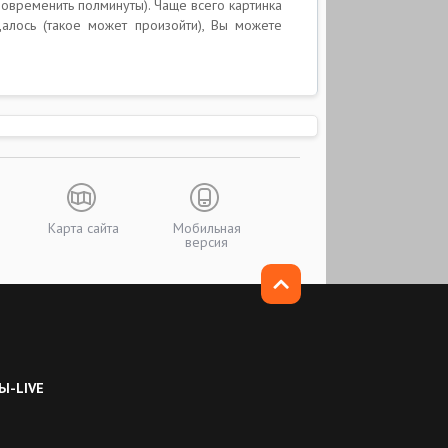
повременить полминуты). Чаще всего картинка
алось (такое может произойти), Вы можете
Карта сайта
Мобильная
версия
Ы-LIVE