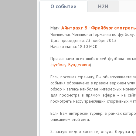
О событии
H2H
Айнтрахт Б - Фрайбург смотреть
Матч:
Чемпионат: Чемпионат Германии по футболу.
Дата проведения: 23 ноября 2013
Начало матча: 18:30 МСК
Приглашаем всех любителей футбола посм
футболу. Бундеслига
)
Если, посещая страницу, Вы обнаруживаете з
события обозначено в правом верхнем углу 
обзор и запись наиболее интересных момент
для просмотра в прямом эфире – на сайте
посмотреть массу трансляций спортивных мат
Если Вам интересен турнир, в рамках котор
описанием этой лиги.
Зачастую видео хостинги, откуда берутся т