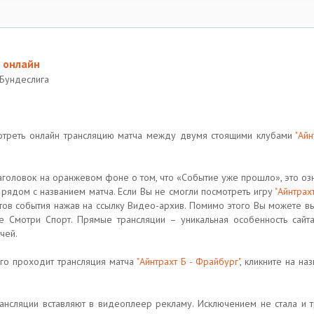
 онлайн
 Бундеслига
отреть онлайн трансляцию матча между двумя стоящими клубами
"Айн
аголовок на оранжевом фоне о том, что «Событие уже прошло», это озн
рядом с названием матча. Если Вы не смогли посмотреть игру
"Айнтрах
ов события нажав на ссылку Видео-архив. Помимо этого Вы можете вы
 Смотри Спорт. Прямые трансляции – уникальная особенность сайт
чей.
ого проходит трансляция матча
"Айнтрахт Б - Фрайбург"
, кликните на на
рансляции вставляют в видеоплеер рекламу. Исключением не стала и 