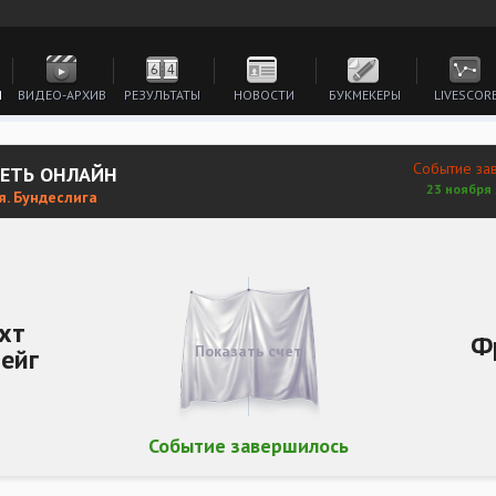
И
ВИДЕО-АРХИВ
РЕЗУЛЬТАТЫ
НОВОСТИ
БУКМЕКЕРЫ
LIVESCOR
Событие за
РЕТЬ ОНЛАЙН
23 ноября 
я. Бундеслига
хт
Ф
Показать счет
ейг
Событие завершилось