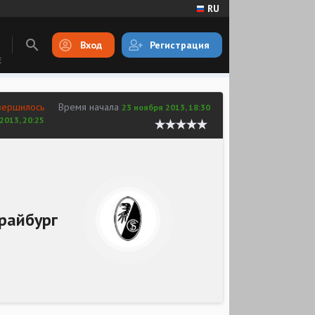
RU
Вход
Регистрация
E
вершилось
Время начала
23 ноября 2013, 18:30
2013, 20:25
райбург