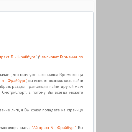
трахт Б - Фрайбург"
(
Чемпионат Германии по
ачает, что матч уже закончился. Время конца
т Б - Фрайбург"
, вы имеете возможность найти
брать раздел Трансляции, найти другой матч
а CмотриCпорт, а потому Вы всегда можете
звание лиги, и Вы сразу попадете на страницу
трансляция матча
"Айнтрахт Б - Фрайбург"
. Вы