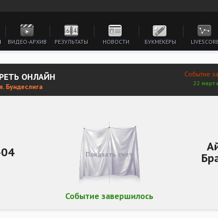
И
ВИДЕО-АРХИВ
РЕЗУЛЬТАТЫ
НОВОСТИ
БУКМЕКЕРЫ
LIVESCOR
Событие з
ТРЕТЬ ОНЛАЙН
22 марта
я. Бундеслига
А
-04
Показать счет
Бр
Событие завершилось