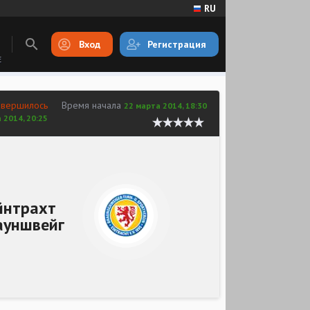
RU
Вход
Регистрация
E
авершилось
Время начала
22 марта 2014, 18:30
 2014, 20:25
йнтрахт
ауншвейг