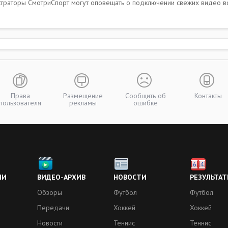
траторы СмотриСпорт могут оповещать о подключении свежих видео встр
Права
Размещение
Сообщить об
Контакты
пользователя
рекламы
ошибке
ИИ
ВИДЕО-АРХИВ
НОВОСТИ
РЕЗУЛЬТАТ
Обзоры
Футбол
Футбол
Передачи
Хоккей
Хоккей
Новости
Теннис
Теннис