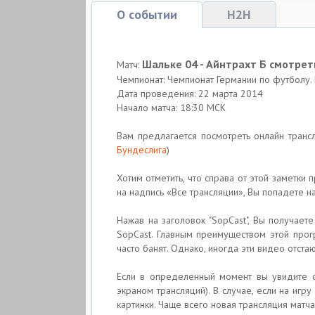
О событии
H2H
Шальке 04 - Айнтрахт Б смотрет
Матч:
Чемпионат: Чемпионат Германии по футболу.
Дата проведения: 22 марта 2014
Начало матча: 18:30 МСК
Вам предлагается посмотреть онлайн транс
Бундеслига
)
Хотим отметить, что справа от этой заметк
на надпись «Все трансляции», Вы попадете н
Нажав на заголовок "SopCast", Вы получае
SopCast. Главным преимуществом этой прог
часто банят. Однако, иногда эти видео отста
Если в определенный момент вы увидите с
экраном трансляций). В случае, если на иг
картинки. Чаще всего новая трансляция мат