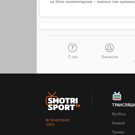
на блок комментариев – именно там админис
О нас
Вакансии
ТРАНСЛЯЦ
Футбол
© SmotriSport
Хоккей
2026
Теннис