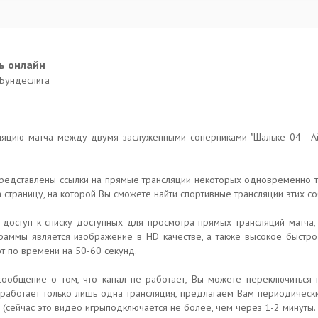
ь онлайн
 Бундеслига
ляцию матча между двумя заслуженными соперниками "Шальке 04 - Ай
и представлены ссылки на прямые трансляции некоторых одновременно
а страницу, на которой Вы сможете найти спортивные трансляции этих со
те доступ к списку доступных для просмотра прямых трансляций матча
раммы является изображение в HD качестве, а также высокое быстроде
ют по времени на 50-60 секунд.
ообщение о том, что канал не работает, Вы можете переключиться 
ру работает только лишь одна трансляция, предлагаем Вам периодичес
ча (сейчас это видео игрыподключается не более, чем через 1-2 минут