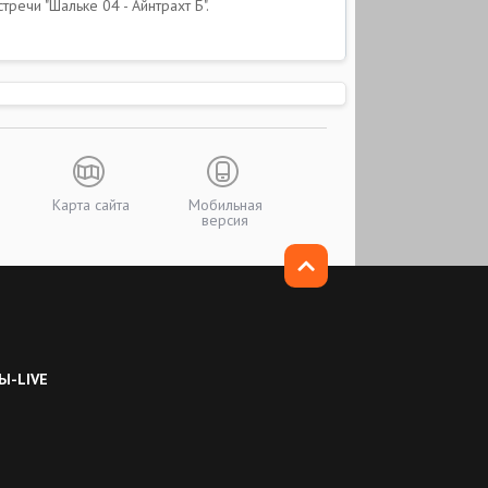
ечи "Шальке 04 - Айнтрахт Б".
Карта сайта
Мобильная
версия
Ы-LIVE