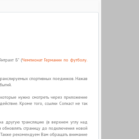
нтрахт Б" (
Чемпионат Германии по футболу.
 транслируемых спортивных поединков. Нажав
бытий.
, которые нужно смотреть через приложение
йствие. Кроме того, ссылки Сопкаст не так
на другую трансляцию (в верхнем углу над
ки обновлять страницу до подключения новой
ы. Также рекомендуем Вам обращать внимание