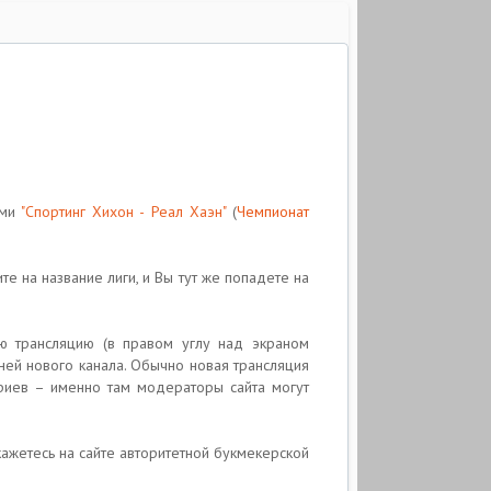
ами
"Спортинг Хихон - Реал Хаэн"
(
Чемпионат
ите на название лиги, и Вы тут же попадете на
ую трансляцию (в правом углу над экраном
 ней нового канала. Обычно новая трансляция
риев – именно там модераторы сайта могут
окажетесь на сайте авторитетной букмекерской