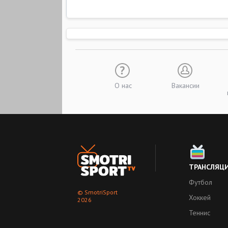
О нас
Вакансии
ТРАНСЛЯЦ
Футбол
© SmotriSport
Хоккей
2026
Теннис