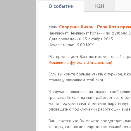
О событии
H2H
Спортинг Хихон - Реал Хаэн пря
Матч:
Чемпионат: Чемпионат Испании по футболу. 
Дата проведения: 13 октября 2013
Начало матча: 19:00 МСК
Мы предлагаем Вам посмотреть онлайн тр
Испании по футболу. 2-й дивизион
)
Если вы хотите больше узнать о турнире, к к
страницу описанием этой лиги.
В случае появления на экране сообщения 
трансляций). Если на матч работает всего о
матча подключается в течение пару минут
оповещать о подключении работающий видео
Вам кажется, что Вы можете предугадать, как
конторы, где после непродолжительной реги