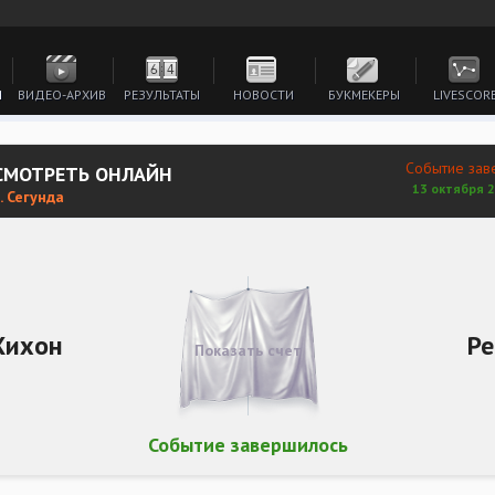
И
ВИДЕО-АРХИВ
РЕЗУЛЬТАТЫ
НОВОСТИ
БУКМЕКЕРЫ
LIVESCOR
Событие зав
 СМОТРЕТЬ ОНЛАЙН
13 октября 2
. Сегунда
Хихон
Ре
Показать счет
Событие завершилось