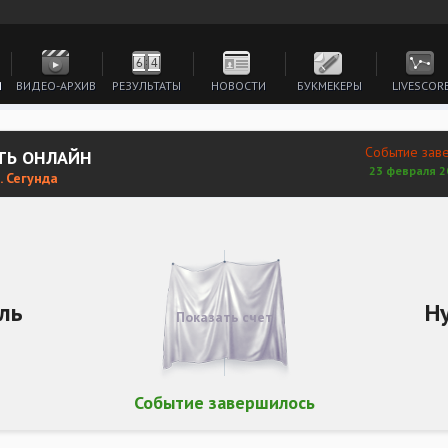
И
ВИДЕО-АРХИВ
РЕЗУЛЬТАТЫ
НОВОСТИ
БУКМЕКЕРЫ
LIVESCOR
Событие зав
ТЬ ОНЛАЙН
23 февраля 2
. Сегунда
ль
Н
Показать счет
Событие завершилось