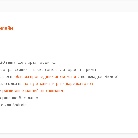
онлайн
-20 минут до старта поединка
о трансляций, a также сопкасты и торрент стримы
нас есть
обзоры прошедших игр команд и
во вкладке “Видео”
сь ссылки на
полную запись игры и нарезки голов
те
расписание матчей этих команд
вершенно бесплатно
le или Android