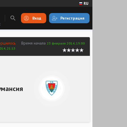
RU
Вход
Регистрация
E
ершилось
Время начала
23 февраля 2014, 19:00
014, 21:15
умансия