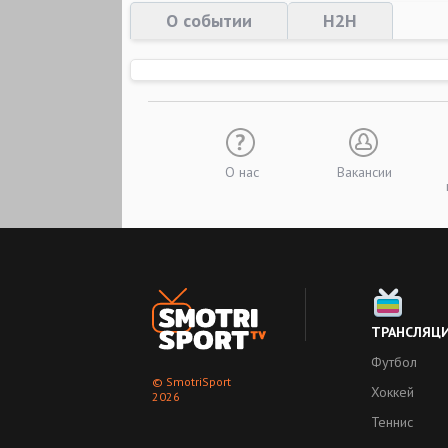
О событии
H2H
О нас
Вакансии
ТРАНСЛЯЦ
Футбол
© SmotriSport
Хоккей
2026
Теннис