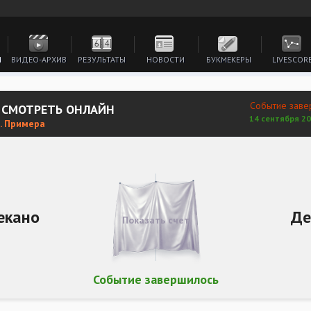
И
ВИДЕО-АРХИВ
РЕЗУЛЬТАТЫ
НОВОСТИ
БУКМЕКЕРЫ
LIVESCOR
Событие заве
 СМОТРЕТЬ ОНЛАЙН
14 сентября 20
. Примера
екано
Де
Показать счет
Событие завершилось