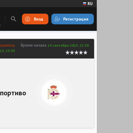
RU
Вход
Регистрация
E
ршилось
Время начала
14 сентября 2015, 21:30
15, 23:30
портиво