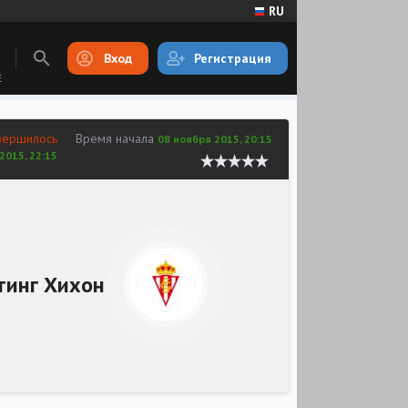
RU
Вход
Регистрация
E
вершилось
Время начала
08 ноября 2015, 20:15
2015, 22:15
тинг Хихон