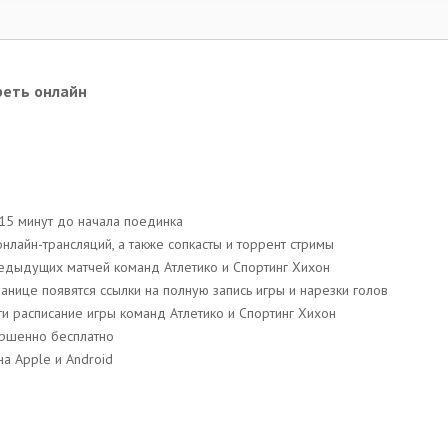
реть онлайн
 15 минут до начала поединка
нлайн-трансляций, a также сопкасты и торрент стримы
редыдущих матчей команд Атлетико и Спортинг Хихон
странице появятся ссылки на полную запись игры и нарезки голов
ти расписание игры команд Атлетико и Спортинг Хихон
ершенно бесплатно
а Apple и Android