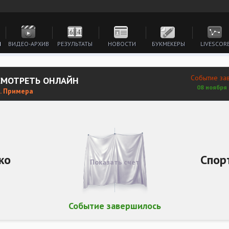
И
ВИДЕО-АРХИВ
РЕЗУЛЬТАТЫ
НОВОСТИ
БУКМЕКЕРЫ
LIVESCOR
Событие за
СМОТРЕТЬ ОНЛАЙН
08 ноября 
. Примера
ко
Спор
Показать счет
Событие завершилось