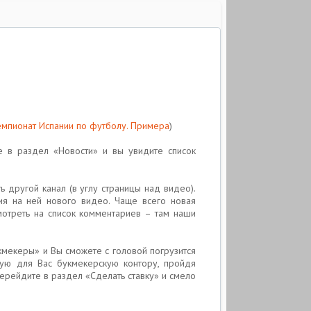
мпионат Испании по футболу. Примера
)
 в раздел «Новости» и вы увидите список
 другой канал (в углу страницы над видео).
ия на ней нового видео. Чаще всего новая
мотреть на список комментариев – там наши
укмекеры» и Вы сможете с головой погрузится
шую для Вас букмекерскую контору, пройдя
ерейдите в раздел «Сделать ставку» и смело