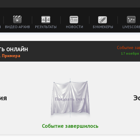
И
ВИДЕО-АРХИВ
РЕЗУЛЬТАТЫ
НОВОСТИ
БУКМЕКЕРЫ
LIVESCOR
Событие за
ТЬ ОНЛАЙН
17 ноября 
. Примера
ия
Э
Показать счет
Событие завершилось