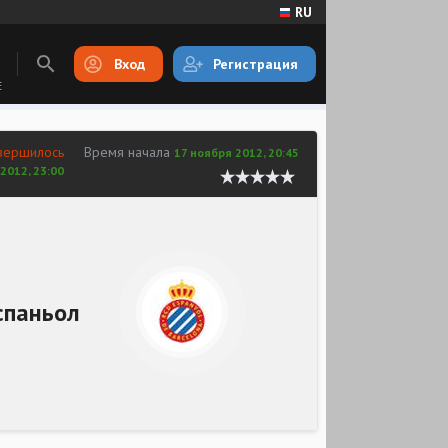
RU
Вход
Регистрация
E
вершилось
Время начала
17 ноября 2012, 20:45
2012, 23:00
спаньол