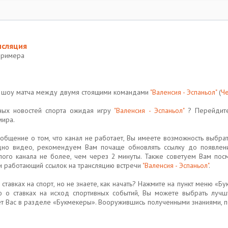
нсляция
Примера
 шоу матча между двумя стоящими командами
"Валенсия - Эспаньол"
(
Че
ьных новостей спорта ожидая игру
"Валенсия - Эспаньол"
? Перейдите
мира.
бщение о том, что канал не работает, Вы имеете возможность выбрать
дно видео, рекомендуем Вам почаще обновлять ссылку до появлен
лого канала не более, чем через 2 минуты. Также советуем Вам пос
 работающий ссылок на трансляцию встречи
"Валенсия - Эспаньол"
.
 ставках на спорт, но не знаете, как начать? Нажмите на пункт меню «Б
 о ставках на исход спортивных событий, Вы можете выбрать луч
ет Вас в разделе «Букмекеры». Вооружившись полученными знаниями, п
!