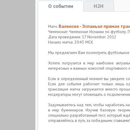
О событии
H2H
Валенсия - Эспаньол прямая тра
Матч:
Чемпионат: Чемпионат Испании по футболу. 
Дата проведения: 17 November 2012
Начало матча: 20:45 МСК
Мы предлагаем Вам посмотреть футбольное
Хотите погрузится в мир наиболее актуал
интересных и важных новостей спортивного 
Если в определенный момент вы увидите соо
Если для события работает только лишь о
трансляция матча загружается вместо прош
модераторы могут оповещать о подключении
Задумываетесь над тем, чтобы заработать на
в мир букмекеров. Изучив базовую теорию
специально разработанный тест, который жд
отправляйтесь в путь за победными ставками