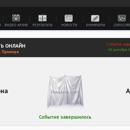
И
ВИДЕО-АРХИВ
РЕЗУЛЬТАТЫ
НОВОСТИ
БУКМЕКЕРЫ
LIVESCOR
Событие зав
ТЬ ОНЛАЙН
02 декабря 2
. Примера
она
А
Показать счет
Событие завершилось