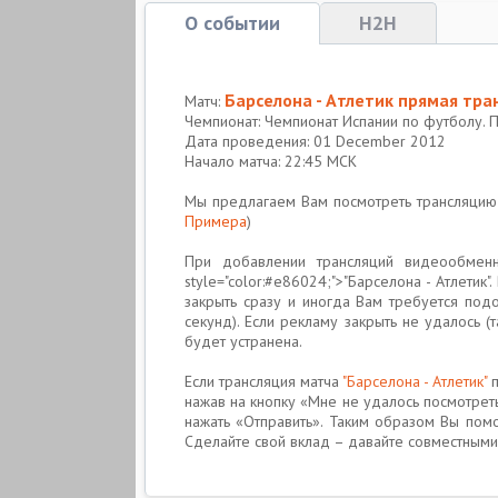
О событии
H2H
Барселона - Атлетик прямая тра
Матч:
Чемпионат: Чемпионат Испании по футболу. 
Дата проведения: 01 December 2012
Начало матча: 22:45 МСК
Мы предлагаем Вам посмотреть трансляци
Примера
)
При добавлении трансляций видеообменн
style="color:#e86024;">"Барселона - Атлети
закрыть сразу и иногда Вам требуется под
секунд). Если рекламу закрыть не удалось 
будет устранена.
Если трансляция матча
"Барселона - Атлетик"
п
нажав на кнопку «Мне не удалось посмотреть
нажать «Отправить». Таким образом Вы пом
Сделайте свой вклад – давайте совместными