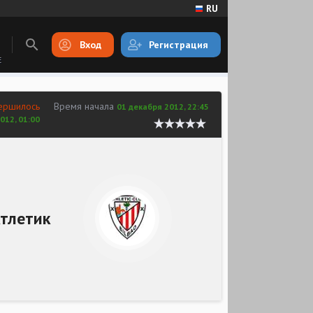
RU
Вход
Регистрация
E
ершилось
Время начала
01 декабря 2012, 22:45
012, 01:00
тлетик