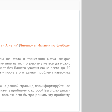
а - Атлетик"
(
Чемпионат Испании по футболу.
ем не стала и трансляция матча <каspan
внимание на то, что рекламу не всегда можно
зает без Вашего участия (чаще всего до 20
ча – после этого данная проблема наверняка
а на данной странице, проинформируйте нас,
начить проблему, с которой Вы столкнулись и
о возможности быстро решать эту проблему.