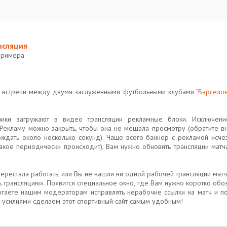
нсляция
Примера
ю встречи между двумя заслуженными футбольными клубами
"Барселон
ики загружают в видео трансляции рекламные блоки. Исключени
к". Рекламу можно закрыть, чтобы она не мешала просмотру (обратите 
ождать около несколько секунд). Чаще всего баннер с рекламой исче
(такое периодически происходит), Вам нужно обновить трансляции мат
ерестала работать, или Вы не нашли ни одной рабочей трансляции матч
 трансляцию». Появится специальное окно, где Вам нужно коротко обоз
огаете нашим модераторам исправлять нерабочие ссылки на матч и п
 усилиями сделаем этот спортивный сайт самым удобным!