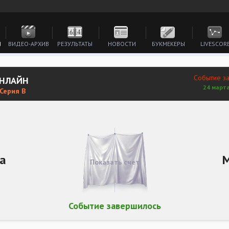
И
ВИДЕО-АРХИВ
РЕЗУЛЬТАТЫ
НОВОСТИ
БУКМЕКЕРЫ
LIVESCOR
Событие з
ОНЛАЙН
24 марта
 Серия В
а
Показать счет
Событие завершилось