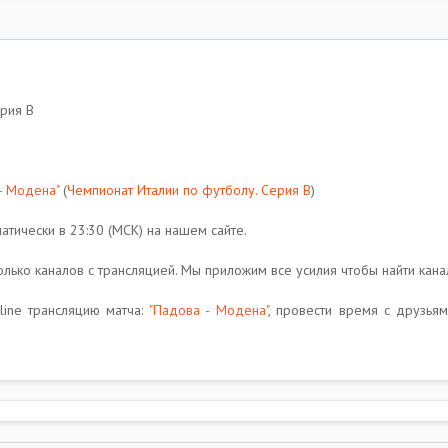
ерия B
- Модена"
(
Чемпионат Италии по футболу. Серия B
)
атически в 23:30 (МСК) на нашем сайте.
ко каналов с трансляцией. Мы приложим все усилия чтобы найти канал
ine трансляцию матча:
"Падова - Модена"
, провести время с друзь