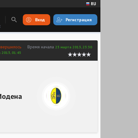
RU
Вход
Регистрация
E
авершилось
Время начала
23 марта 2013, 23:30
 2013, 01:45
Модена