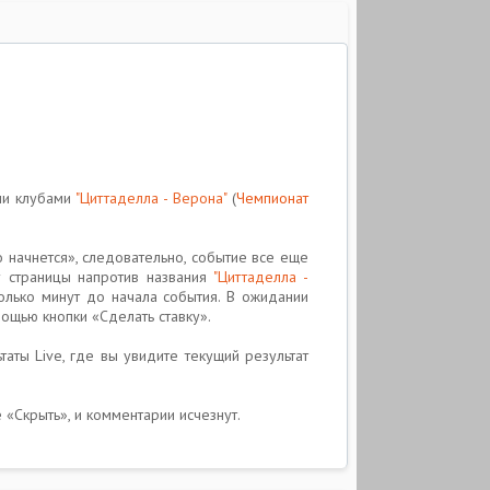
ми клубами
"Циттаделла - Верона"
(
Чемпионат
о начнется», следовательно, событие все еще
у страницы напротив названия
"Циттаделла -
олько минут до начала события. В ожидании
ощью кнопки «Сделать ставку».
аты Live, где вы увидите текущий результат
е «Скрыть», и комментарии исчезнут.