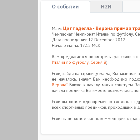
О событии
H2H
Циттаделла - Верона прямая тр
Матч:
Чемпионат: Чемпионат Италии по футболу. С
Дата проведения: 12 December 2012
Начало матча: 17:15 МСК
Вам предлагается посмотреть трансляцию 
Италии по футболу. Серия B
)
Если, зайдя на страницу матча, Вы заметили
не началось, значит Вам необходимо подо
Верона"
. Ближе к началу матча советуем В
начала поединка Вы имеете возможность попр
Если вы хотите одновременно следить за др
всех спортивных поединков, проходящих в д
Если вы не хотите читать комментарии к тра