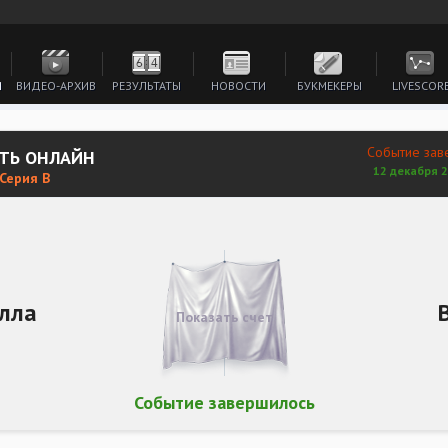
И
ВИДЕО-АРХИВ
РЕЗУЛЬТАТЫ
НОВОСТИ
БУКМЕКЕРЫ
LIVESCOR
Событие зав
ЕТЬ ОНЛАЙН
12 декабря 2
 Серия В
лла
Показать счет
Событие завершилось