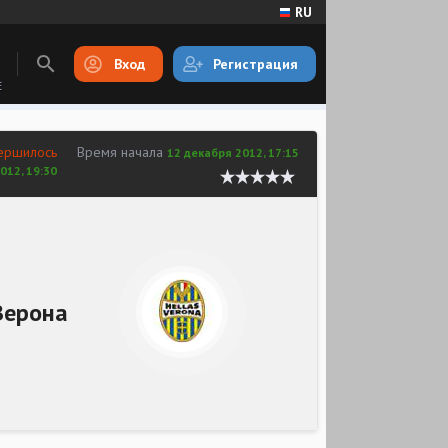
RU
Вход
Регистрация
E
ершилось
Время начала
12 декабря 2012, 17:15
012, 19:30
Верона