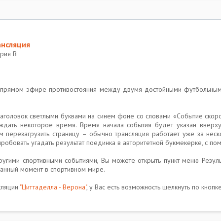
ансляция
ерия B
в прямом эфире противостояния между двумя достойными футбольны
 заголовок светлыми буквами на синем фоне со словами «Событие скор
ждать некоторое время. Время начала события будет указан вверх
ам перезагрузить страницу – обычно трансляция работает уже за неск
обовать угадать результат поединка в авторитетной букмекерке, с пом
угими спортивными событиями, Вы можете открыть пункт меню Результ
анный момент в спортивном мире.
нсляции
"Циттаделла - Верона"
, у Вас есть возможность щелкнуть по кнопк