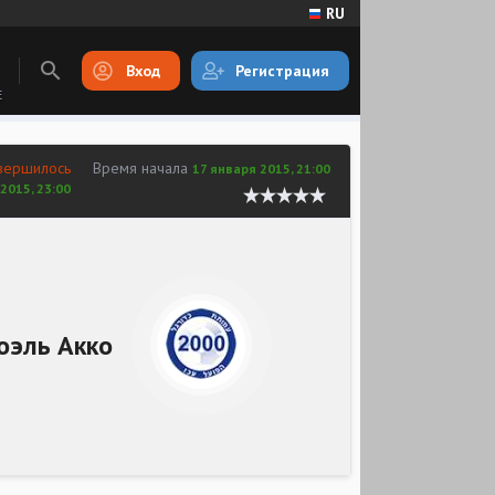
RU
Вход
Регистрация
E
вершилось
Время начала
17 января 2015, 21:00
2015, 23:00
оэль Акко