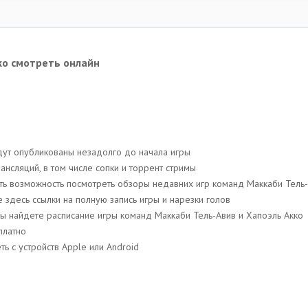
ко смотреть онлайн
дут опубликованы незадолго до начала игры
сляций, в том числе сопки и торрент стримы
есть возможность посмотреть обзоры недавних игр команд Маккаби Тель
те здесь ссылки на полную запись игры и нарезки голов
 вы найдете расписание игры команд Маккаби Тель-Авив и Хапоэль Акко
платно
ь с устройств Apple или Android