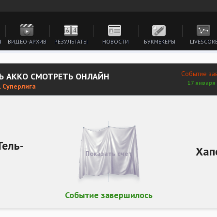
И
ВИДЕО-АРХИВ
РЕЗУЛЬТАТЫ
НОВОСТИ
БУКМЕКЕРЫ
LIVESCOR
Событие за
Ь АККО СМОТРЕТЬ ОНЛАЙН
17 января 
. Суперлига
Тель-
Хап
Показать счет
Событие завершилось