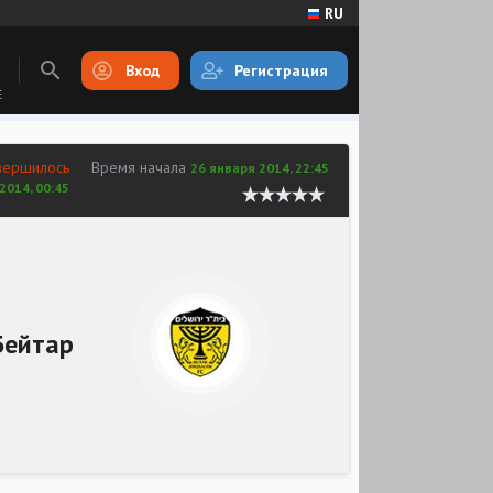
RU
Вход
Регистрация
E
вершилось
Время начала
26 января 2014, 22:45
2014, 00:45
Бейтар