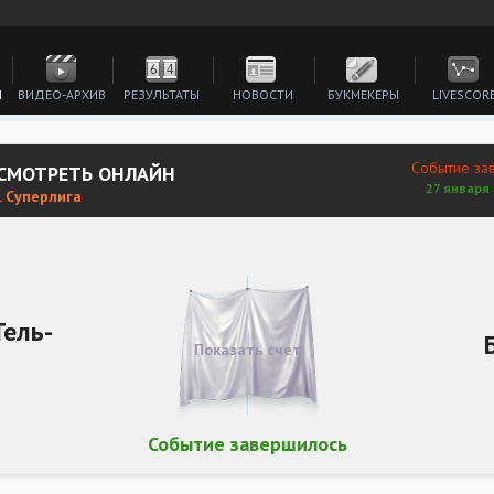
И
ВИДЕО-АРХИВ
РЕЗУЛЬТАТЫ
НОВОСТИ
БУКМЕКЕРЫ
LIVESCOR
Событие за
 СМОТРЕТЬ ОНЛАЙН
27 января 
. Суперлига
Тель-
Показать счет
Событие завершилось