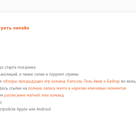
треть онлайн
до старта поединка
сляций, a также сопки и торрент стримы
ые
обзоры предыдущих игр команд Хапоэль Тель-Авив и Бейтар
во вкла
десь ссылки на
полную запись мачта и нарезки ключевых моментов
жим
расписание матчей этих команд
о
стройств Apple или Android