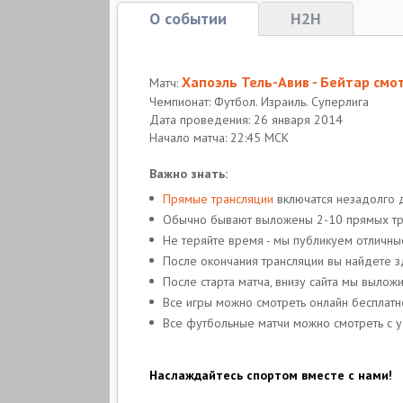
О событии
H2H
Хапоэль Тель-Авив - Бейтар смо
Матч:
Чемпионат: Футбол. Израиль. Суперлига
Дата проведения: 26 января 2014
Начало матча: 22:45 МСК
Важно знать:
Прямые трансляции
включатся незадолго 
Обычно бывают выложены 2-10 прямых тран
Не теряйте время - мы публикуем отличн
После окончания трансляции вы найдете з
После старта матча, внизу сайта мы выло
Все игры можно смотреть онлайн бесплатн
Все футбольные матчи можно смотреть с у
Наслаждайтесь спортом вместе с нами!