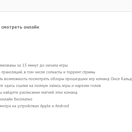
с смотреть онлайн
икованы за 15 минут до начала игры
трансляций, в том числе сопкасты и торрент стримы
 есть возможность посмотреть обзоры прошедших игр команд Онсе Каль
те здесь ссылки на полную запись игры и нарезки голов
 вы найдете расписание матчей этих команд
 онлайн бесплатно
отра на устройствах Apple и Android