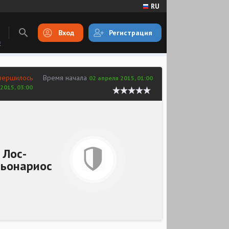
RU
Вход
Регистрация
E
вершилось
Время начала
02 апреля 2015, 01:00
2015, 03:00
Лос-
ьонариос