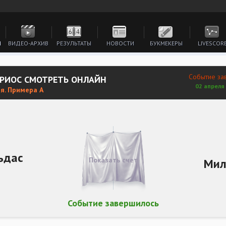
И
ВИДЕО-АРХИВ
РЕЗУЛЬТАТЫ
НОВОСТИ
БУКМЕКЕРЫ
LIVESCOR
Событие за
АРИОС СМОТРЕТЬ ОНЛАЙН
02 апреля 
я. Примера А
ьдас
Показать счет
Мил
Событие завершилось