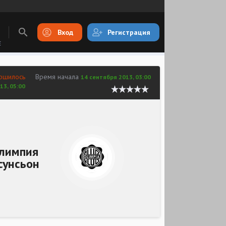
Вход
Регистрация
E
ршилось
Время начала
14 сентября 2013, 03:00
13, 05:00
лимпия
сунсьон