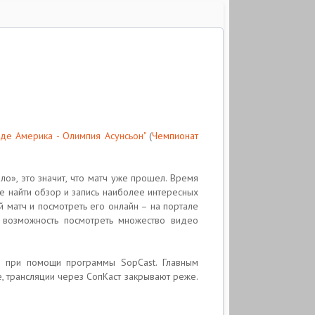
 де Америка - Олимпия Асунсьон"
(
Чемпионат
о», это значит, что матч уже прошел. Время
те найти обзор и запись наиболее интересных
 матч и посмотреть его онлайн – на портале
е возможность посмотреть множество видео
но при помощи программы SopCast. Главным
, трансляции через СопКаст закрывают реже.