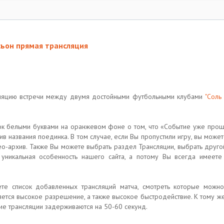
сьон прямая трансляция
сляцию встречи между двумя достойными футбольными клубами
"Соль
овок белыми буквами на оранжевом фоне о том, что «Событие уже прошл
ив названия поединка. В том случае, если Вы пропустили игру, вы може
-архив. Также Вы можете выбрать раздел Трансляции, выбрать другой
 уникальная особенность нашего сайта, а потому Вы всегда имеет
аете список добавленных трансляций матча, смотреть которые мож
яется высокое разрешение, а также высокое быстродействие. К тому же
кие трансляции задерживаются на 50-60 секунд.