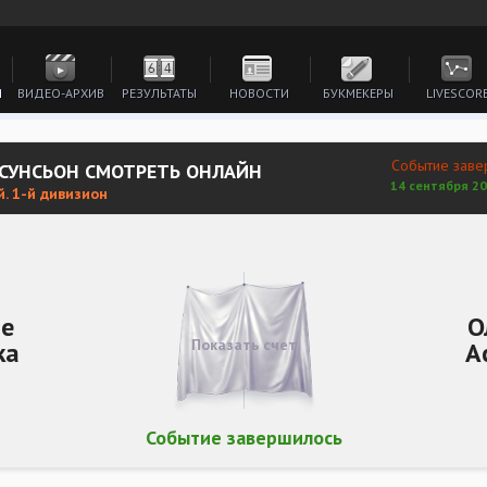
И
ВИДЕО-АРХИВ
РЕЗУЛЬТАТЫ
НОВОСТИ
БУКМЕКЕРЫ
LIVESCOR
Событие заве
АСУНСЬОН СМОТРЕТЬ ОНЛАЙН
14 сентября 20
. 1-й дивизион
де
О
Показать счет
ка
А
Событие завершилось