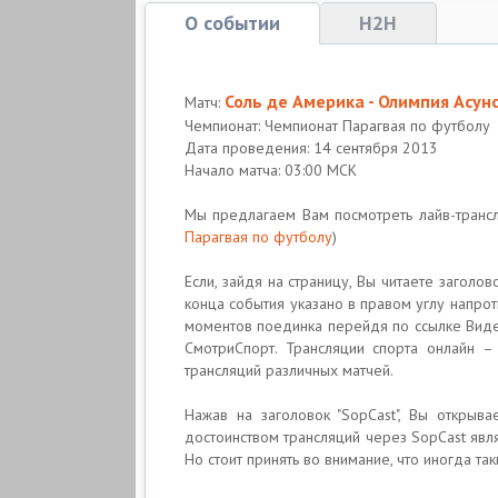
О событии
H2H
Соль де Америка - Олимпия Асун
Матч:
Чемпионат: Чемпионат Парагвая по футболу
Дата проведения: 14 сентября 2013
Начало матча: 03:00 МСК
Мы предлагаем Вам посмотреть лайв-тран
Парагвая по футболу
)
Если, зайдя на страницу, Вы читаете загол
конца события указано в правом углу напрот
моментов поединка перейдя по ссылке Видео
СмотриСпорт. Трансляции спорта онлайн –
трансляций различных матчей.
Нажав на заголовок "SopCast", Вы открыв
достоинством трансляций через SopCast явл
Но стоит принять во внимание, что иногда та