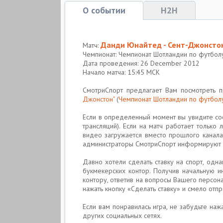
О событии
H2H
Данди Юнайтед - Сент-Джонсто
Матч:
Чемпионат: Чемпионат Шотландии по футбол
Дата проведения: 26 December 2012
Начало матча: 15:45 МСК
СмотриСпорт предлагает Вам посмотреть
Джонстон"
(
Чемпионат Шотландии по футболу
Если в определенный момент вы увидите соо
трансляций). Если на матч работает тольк
видео загружается вместо прошлого канала
администраторы СмотриСпорт информируют 
Давно хотели сделать ставку на спорт, одн
букмекерских контор. Получив начальную 
контору, ответив на вопросы Вашего персон
нажать кнопку «Сделать ставку» и смело отпр
Если вам понравилась игра, не забудьте наж
других социальных сетях.