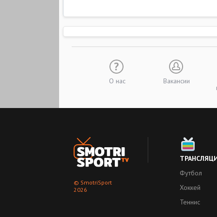
О нас
Вакансии
ТРАНСЛЯЦ
Футбол
© SmotriSport
Хоккей
2026
Теннис