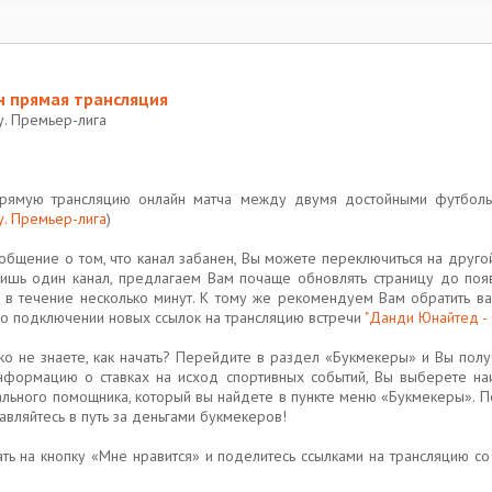
н прямая трансляция
у. Премьер-лига
 прямую трансляцию онлайн матча между двумя достойными футбол
. Премьер-лига
)
бщение о том, что канал забанен, Вы можете переключиться на друго
о лишь один канал, предлагаем Вам почаще обновлять страницу до по
 в течение несколько минут. К тому же рекомендуем Вам обратить в
о подключении новых ссылок на трансляцию встречи
"Данди Юнайтед - 
ако не знаете, как начать? Перейдите в раздел «Букмекеры» и Вы полу
информацию о ставках на исход спортивных событий, Вы выберете 
ального помощника, который вы найдете в пункте меню «Букмекеры». 
авляйтесь в путь за деньгами букмекеров!
ать на кнопку «Мне нравится» и поделитесь ссылками на трансляцию со