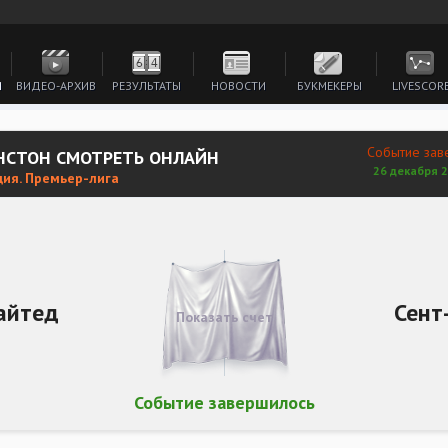
И
ВИДЕО-АРХИВ
РЕЗУЛЬТАТЫ
НОВОСТИ
БУКМЕКЕРЫ
LIVESCOR
Событие зав
НСТОН СМОТРЕТЬ ОНЛАЙН
26 декабря 2
ия. Премьер-лига
айтед
Сент
Показать счет
Событие завершилось