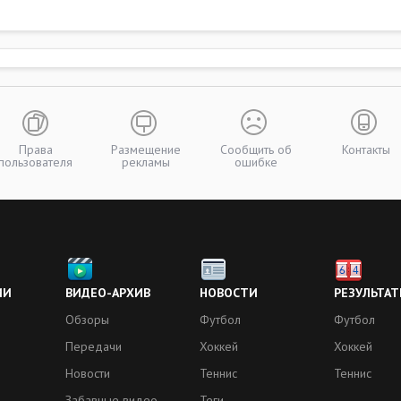
Права
Размещение
Сообщить об
Контакты
пользователя
рекламы
ошибке
ИИ
ВИДЕО-АРХИВ
НОВОСТИ
РЕЗУЛЬТАТ
Обзоры
Футбол
Футбол
Передачи
Хоккей
Хоккей
Новости
Теннис
Теннис
Забавные видео
Теги