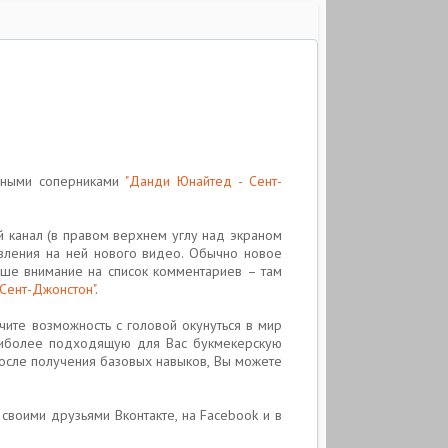
ьными соперниками
"Данди Юнайтед - Сент-
й канал (в правом верхнем углу над экраном
явления на ней нового видео. Обычно новое
аше внимание на список комментариев – там
Сент-Джонстон"
.
чите возможность с головой окунуться в мир
наиболее подходящую для Вас букмекерскую
После получения базовых навыков, Вы можете
 своими друзьями Вконтакте, на Facebook и в