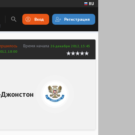
RU
Вход
Регистрация
E
ершилось
Время начала
26 декабря 2012, 15:45
012, 18:00
-Джонстон