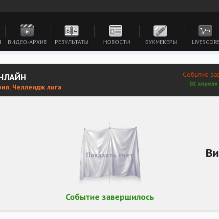
И
ВИДЕО-АРХИВ
РЕЗУЛЬТАТЫ
НОВОСТИ
БУКМЕКЕРЫ
LIVESCOR
Событие за
ОНЛАЙН
02 апреля 
ия. Челлендж лига
Ви
Показать счет
Событие завершилось