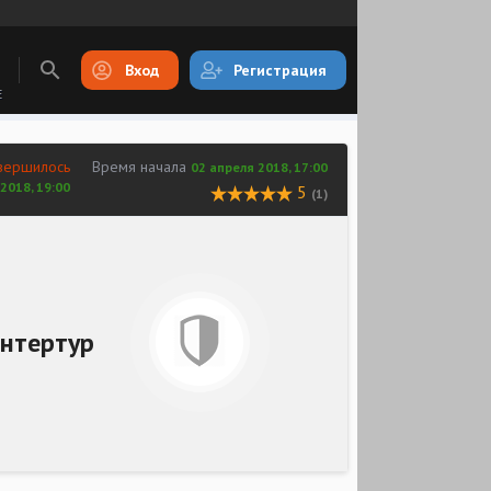
Вход
Регистрация
E
вершилось
Время начала
02 апреля 2018, 17:00
2018, 19:00
5
(1)
нтертур