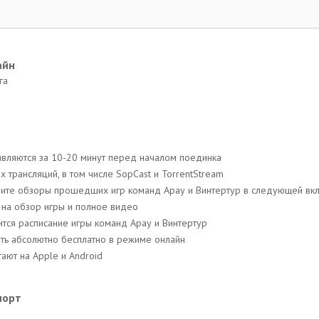
айн
га
являются за 10-20 минут перед началом поединка
трансляций, в том числе SopCast и TorrentStream
трите обзоры прошедших игр команд Арау и Винтертур в следующей вк
 на обзор игры и полное видео
вится расписание игры команд Арау и Винтертур
ть абсолютно бесплатно в режиме онлайн
ают на Apple и Android
порт