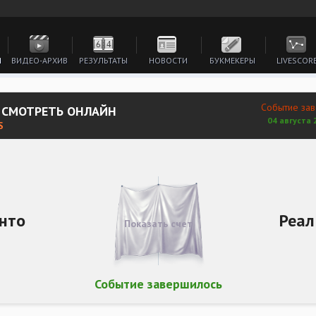
И
ВИДЕО-АРХИВ
РЕЗУЛЬТАТЫ
НОВОСТИ
БУКМЕКЕРЫ
LIVESCOR
Событие за
К СМОТРЕТЬ ОНЛАЙН
04 августа 
S
нто
Реал
Показать счет
Событие завершилось