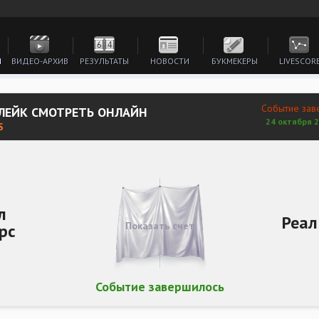
И
ВИДЕО-АРХИВ
РЕЗУЛЬТАТЫ
НОВОСТИ
БУКМЕКЕРЫ
LIVESCOR
Событие зав
 ЛЕЙК СМОТРЕТЬ ОНЛАЙН
24 октября 2
S
л
Реал
Показать счет
рс
Событие завершилось