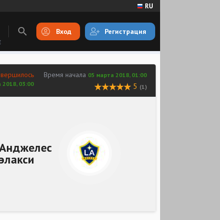
RU
Вход
Регистрация
E
авершилось
Время начала
05 марта 2018, 01:00
 2018, 03:00
5
(1)
-Анджелес
Гэлакси