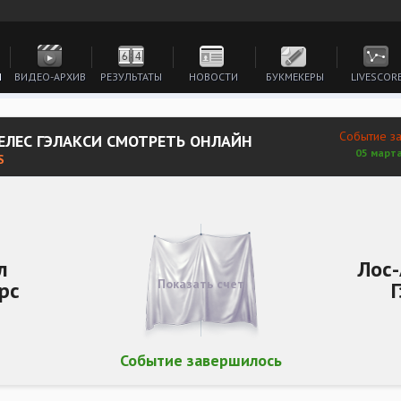
И
ВИДЕО-АРХИВ
РЕЗУЛЬТАТЫ
НОВОСТИ
БУКМЕКЕРЫ
LIVESCOR
Событие з
ЕЛЕС ГЭЛАКСИ СМОТРЕТЬ ОНЛАЙН
05 марта
S
л
Лос
Показать счет
рс
Событие завершилось