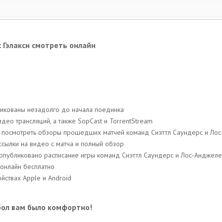
 Гэлакси смотреть онлайн
ликованы незадолго до начала поединка
део трансляций, a также SopCast и TorrentStream
ть посмотреть обзоры прошедших матчей команд Сиэттл Саундерс и Лос
сылки на видео с матча и полный обзор
т опубликовано расписание игры команд Сиэттл Саундерс и Лос-Анджеле
 онлайн бесплатно
йствах Apple и Android
бол вам было комфортно!