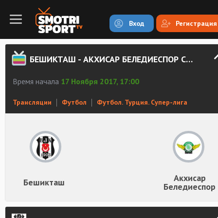
Вход
Регистрация
БЕШИКТАШ - АКХИСАР БЕЛЕДИЕСПОР СМОТРЕТЬ ОНЛАЙН
Время начала
17 Ноября 2017, 17:00
Трансляции
Футбол
Футбол. Турция. Супер-лига
Акхисар
Бешикташ
Беледиеспор