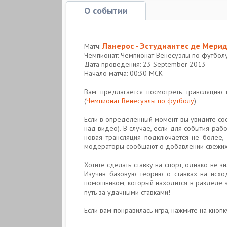
О событии
Ланерос - Эстудиантес де Мери
Матч:
Чемпионат: Чемпионат Венесуэлы по футбол
Дата проведения: 23 September 2013
Начало матча: 00:30 МСК
Вам предлагается посмотреть трансляци
(
Чемпионат Венесуэлы по футболу
)
Если в определенный момент вы увидите соо
над видео). В случае, если для события раб
новая трансляция подключается не более,
модераторы сообщают о добавлении свежи
Хотите сделать ставку на спорт, однако не 
Изучив базовую теорию о ставках на исхо
помощником, который находится в разделе 
путь за удачными ставками!
Если вам понравилась игра, нажмите на кнопку