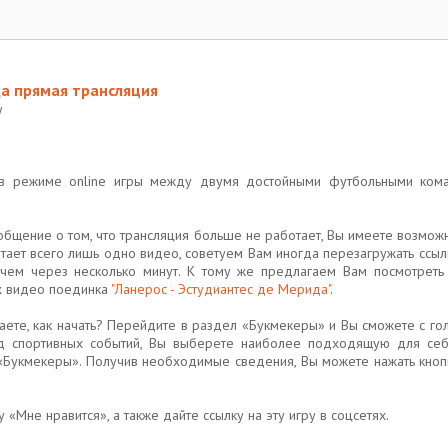
да прямая трансляция
у
ю в режиме online игры между двумя достойными футбольными ко
бщение о том, что трансляция больше не работает, Вы имеете возможн
отает всего лишь одно видео, советуем Вам иногда перезагружать ссыл
 чем через несколько минут. К тому же предлагаем Вам посмотрет
х видео поединка
"Ланерос - Эстудиантес де Мерида"
.
знаете, как начать? Перейдите в раздел «Букмекеры» и Вы сможете с го
д спортивных событий, Вы выберете наиболее подходящую для себ
«Букмекеры». Получив необходимые сведения, Вы можете нажать кнопку
 «Мне нравится», а также дайте ссылку на эту игру в соцсетях.