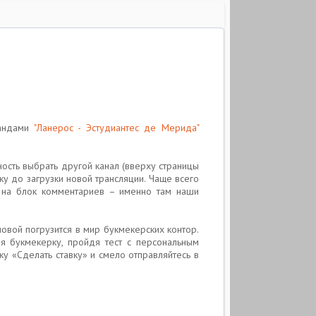
мандами
"Ланерос - Эстудиантес де Мерида"
ость выбрать другой канал (вверху страницы
ку до загрузки новой трансляции. Чаще всего
ь на блок комментариев – именно там наши
ловой погрузится в мир букмекерских контор.
я букмекерку, пройдя тест с персональным
 «Сделать ставку» и смело отправляйтесь в