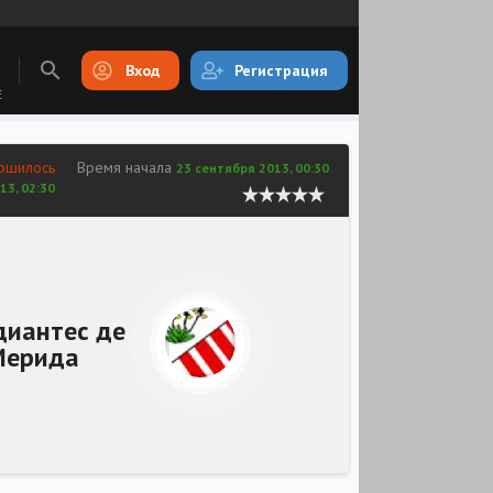
Вход
Регистрация
E
ршилось
Время начала
23 сентября 2013, 00:30
13, 02:30
диантес де
Мерида