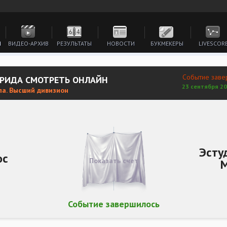
И
ВИДЕО-АРХИВ
РЕЗУЛЬТАТЫ
НОВОСТИ
БУКМЕКЕРЫ
LIVESCOR
Событие заве
ЕРИДА СМОТРЕТЬ ОНЛАЙН
23 сентября 20
ла. Высший дивизион
Эсту
ос
Показать счет
Событие завершилось