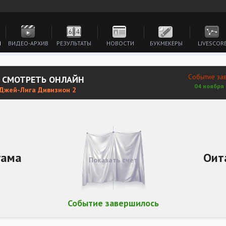
И
ВИДЕО-АРХИВ
РЕЗУЛЬТАТЫ
НОВОСТИ
БУКМЕКЕРЫ
LIVESCOR
Событие за
 СМОТРЕТЬ ОНЛАЙН
04 ноября 
 Джей-Лига Дивизион 2
гама
Оит
Показать счет
Событие завершилось