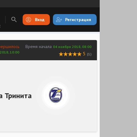
Вход
Регистрация
E
вершилось
Время начала
04 ноября 2018, 08:00
2018, 10:00
5
(1)
а Тринита