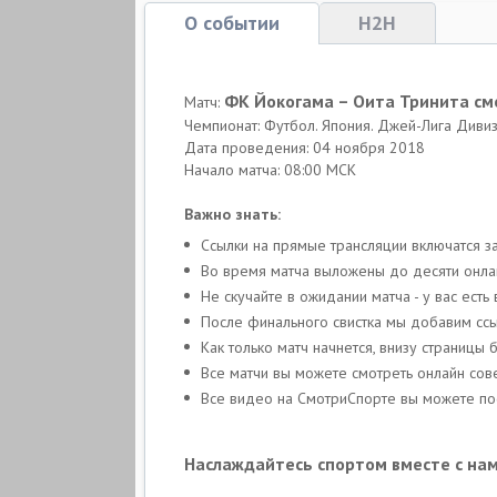
О событии
H2H
ФК Йокогама – Оита Тринита см
Матч:
Чемпионат: Футбол. Япония. Джей-Лига Диви
Дата проведения: 04 ноября 2018
Начало матча: 08:00 МСК
Важно знать:
Ссылки на прямые трансляции включатся з
Во время матча выложены до десяти онлай
Не скучайте в ожидании матча - у вас ес
После финального свистка мы добавим ссы
Как только матч начнется, внизу страницы
Все матчи вы можете смотреть онлайн со
Все видео на СмотриСпорте вы можете пос
Наслаждайтесь спортом вместе с нам