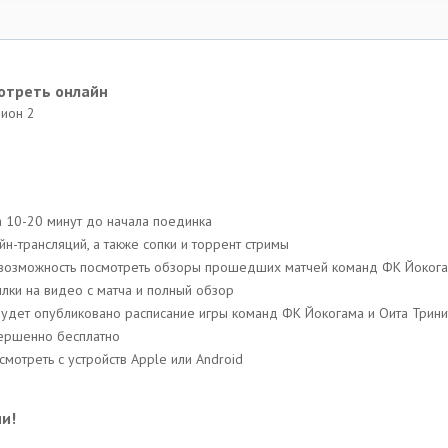
отреть онлайн
зион 2
а 10-20 минут до начала поединка
н-трансляций, a также сопки и торрент стримы
ть возможность посмотреть обзоры прошедших матчей команд ФК Йокога
лки на видео с матча и полный обзор
 будет опубликовано расписание игры команд ФК Йокогама и Оита Трини
вершенно бесплатно
мотреть с устройств Apple или Android
и!