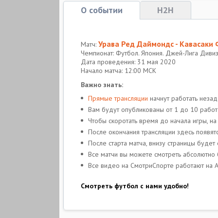
О событии
H2H
Урава Ред Даймондс - Кавасаки
Матч:
Чемпионат: Футбол. Япония. Джей-Лига Диви
Дата проведения: 31 мая 2020
Начало матча: 12:00 МСК
Важно знать:
Прямые трансляции
начнут работать незад
Вам будут опубликованы от 1 до 10 работ
Чтобы скоротать время до начала игры, на
После окончания трансляции здесь появят
После старта матча, внизу страницы буде
Все матчи вы можете смотреть абсолютно
Все видео на СмотриСпорте работают на A
Смотреть футбол с нами удобно!