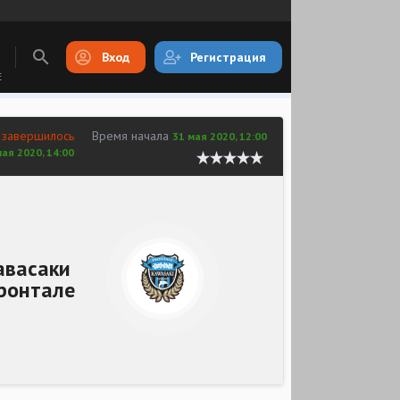
Вход
Регистрация
E
 завершилось
Время начала
31 мая 2020, 12:00
мая 2020, 14:00
авасаки
ронтале