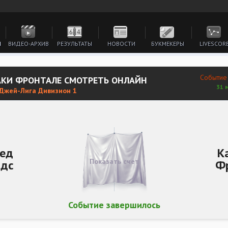
И
ВИДЕО-АРХИВ
РЕЗУЛЬТАТЫ
НОВОСТИ
БУКМЕКЕРЫ
LIVESCOR
Событие
АКИ ФРОНТАЛЕ СМОТРЕТЬ ОНЛАЙН
31 
 Джей-Лига Дивизион 1
Ред
К
Показать счет
дс
Ф
Событие завершилось