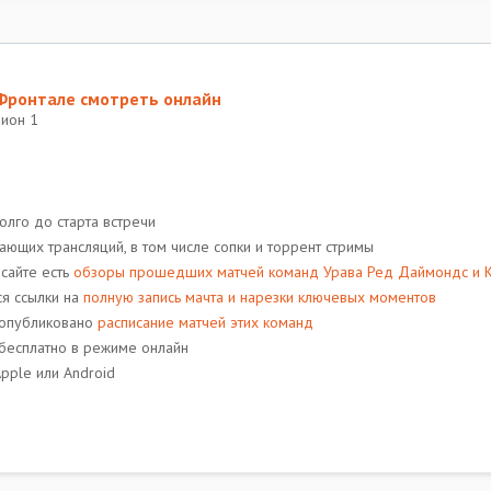
 Фронтале смотреть онлайн
зион 1
олго до старта встречи
ающих трансляций, в том числе сопки и торрент стримы
 сайте есть
обзоры прошедших матчей команд Урава Ред Даймондс и К
ся ссылки на
полную запись мачта и нарезки ключевых моментов
т опубликовано
расписание матчей этих команд
 бесплатно в режиме онлайн
pple или Android