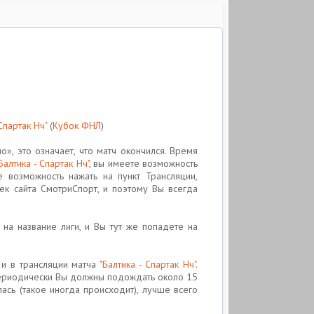
 Спартак Нч"
(
Кубок ФНЛ
)
», это означает, что матч окончился. Время
Балтика - Спартак Нч"
, вы имеете возможность
 возможность нажать на пункт Трансляции,
ек сайта CмотриCпорт, и поэтому Вы всегда
е на название лиги, и Вы тут же попадете на
 и в трансляции матча
"Балтика - Спартак Нч"
.
 периодически Вы должны подождать около 15
лась (такое иногда происходит), лучше всего