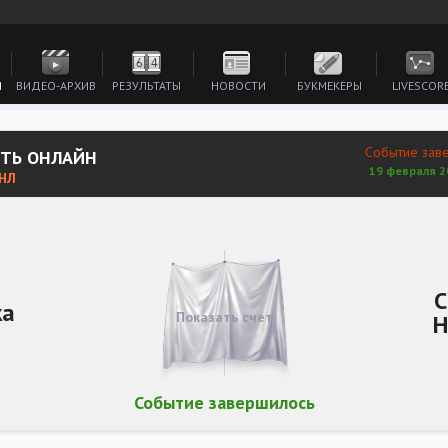
И
ВИДЕО-АРХИВ
РЕЗУЛЬТАТЫ
НОВОСТИ
БУКМЕКЕРЫ
LIVESCOR
Событие зав
ЕТЬ ОНЛАЙН
19 февраля 2
ФНЛ
С
ка
Показать счет
Н
Событие завершилось