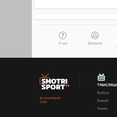
О нас
Вакансии
ТРАНСЛЯЦ
Футбол
© SmotriSport
Хоккей
2026
Теннис