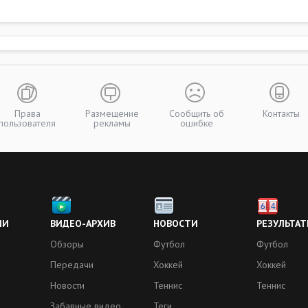
Права
Размещение
Сообщить об
Контакты
пользователя
рекламы
ошибке
ИИ
ВИДЕО-АРХИВ
НОВОСТИ
РЕЗУЛЬТАТ
Обзоры
Футбол
Футбол
Передачи
Хоккей
Хоккей
Новости
Теннис
Теннис
Забавные видео
Теги