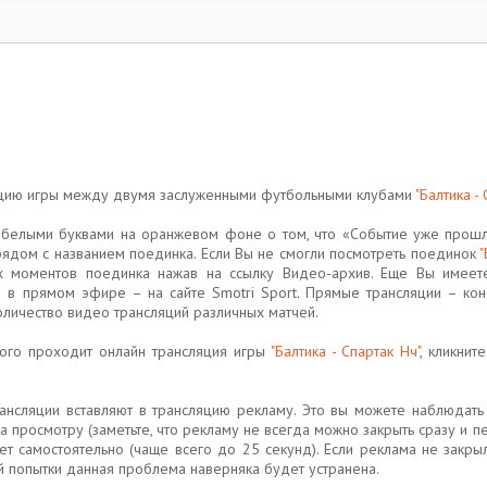
ляцию игры между двумя заслуженными футбольными клубами
"Балтика -
ь белыми буквами на оранжевом фоне о том, что «Событие уже прошло
рядом с названием поединка. Если Вы не смогли посмотреть поединок
"
х моментов поединка нажав на ссылку Видео-архив. Еще Вы имеете
в прямом эфире – на сайте Smotri Sport. Прямые трансляции – кон
личество видео трансляций различных матчей.
рого проходит онлайн трансляция игры
"Балтика - Спартак Нч"
, кликнит
рансляции вставляют в трансляцию рекламу. Это вы можете наблюдать
а просмотру (заметьте, что рекламу не всегда можно закрыть сразу и
ет самостоятельно (чаще всего до 25 секунд). Если реклама не закры
й попытки данная проблема наверняка будет устранена.