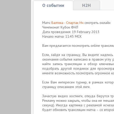
О событии
H2H
Матч:
Балтика - Спартак Нч
смотреть онлайн
Чемпионат: Кубок ФНЛ
Дата проведения: 19 February 2013
Начало матча: 11:45 МСК
Вам предлагается посмотреть online транс
Если, зайдя на страницу, Вы видите надпис
окончания события написано в правом углу 
найти запись трансляции и обзор ключевы
подобрать другой поединок для просмотра 
имеете возможность посмотреть огромное ко
Если Вам интересен турнир, в рамках кото
страницу описанием этой лиги.
Зачастую видео хостинги, откуда берутся т
Рекламу можно закрыть, чтобы она не мешал
секунд). Иногда картинка с рекламой исчеза
будет обновить трансляции матча – со второ