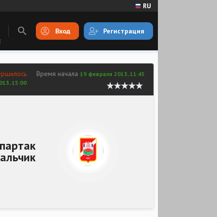
RU
Вход
Регистрация
E
ершилось
Время начала
19 февраля 2013, 11:45
013, 15:00
партак
альчик