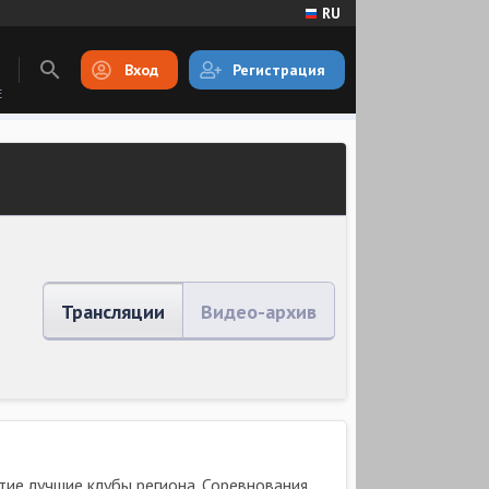
RU
Вход
Регистрация
E
Трансляции
Видео-архив
ие лучшие клубы региона. Соревнования