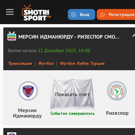
Вход
Регистрация
МЕРСИН ИДМАНЮРДУ - РИЗЕСПОР СМОТРЕТЬ ОНЛАЙН
Время начала
22 Декабря 2015, 16:00
Трансляции
Футбол
Футбол. Кубок Турции
Показать счет
Мерсин
Ризеспор
Событие завершилось
Идманюрду