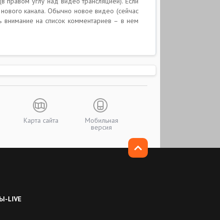
(в правом углу над видео трансляцией). Если
 нового канала. Обычно новое видео (сейчас
ь внимание на список комментариев – в нем
Карта сайта
Мобильная
версия
Ы-LIVE