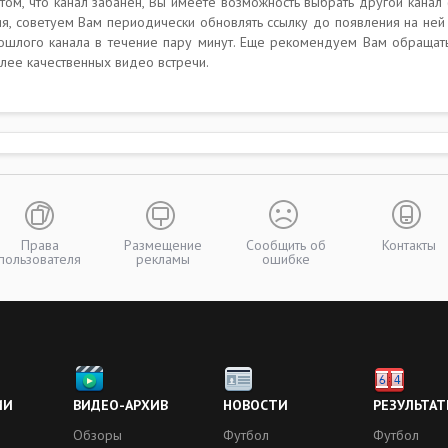
ом, что канал забанен, Вы имеете возможность выбрать другой канал 
ия, советуем Вам периодически обновлять ссылку до появления на ней
рошлого канала в течение пару минут. Еще рекомендуем Вам обращат
лее качественных видео встречи.
Права
Размещение
Сообщить об
Контакты
пользователя
рекламы
ошибке
ИИ
ВИДЕО-АРХИВ
НОВОСТИ
РЕЗУЛЬТАТ
Обзоры
Футбол
Футбол