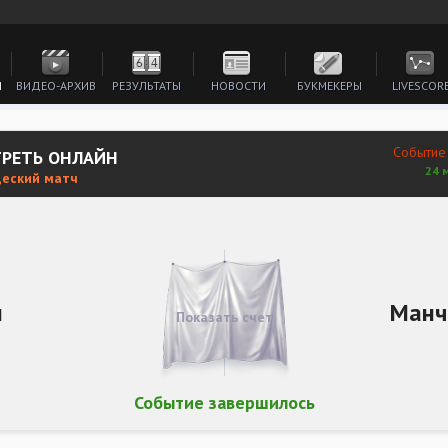
И
ВИДЕО-АРХИВ
РЕЗУЛЬТАТЫ
НОВОСТИ
БУКМЕКЕРЫ
LIVESCOR
Событие
ТРЕТЬ ОНЛАЙН
24 
щеский матч
и
Манч
Показать счет
Событие завершилось