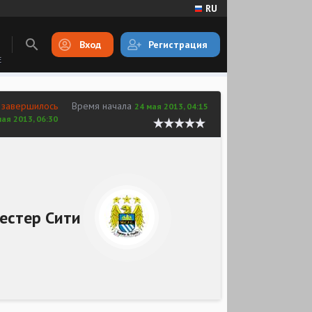
RU
Вход
Регистрация
E
 завершилось
Время начала
24 мая 2013, 04:15
мая 2013, 06:30
естер Сити