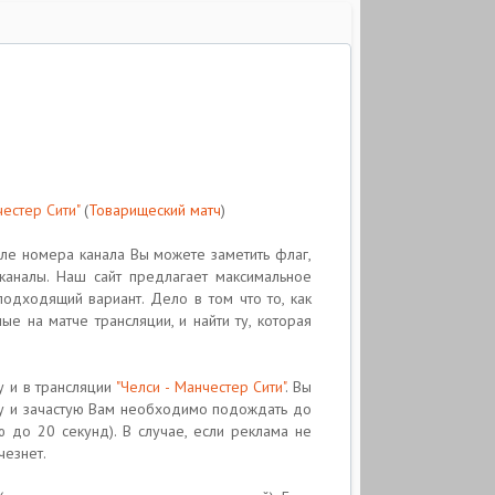
честер Сити"
(
Товарищеский матч
)
ле номера канала Вы можете заметить флаг,
каналы. Наш сайт предлагает максимальное
подходящий вариант. Дело в том что то, как
ые на матче трансляции, и найти ту, которая
у и в трансляции
"Челси - Манчестер Сити"
. Вы
зу и зачастую Вам необходимо подождать до
 до 20 секунд). В случае, если реклама не
чезнет.