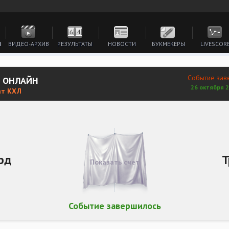
И
ВИДЕО-АРХИВ
РЕЗУЛЬТАТЫ
НОВОСТИ
БУКМЕКЕРЫ
LIVESCOR
Событие зав
Ь ОНЛАЙН
26 октября 2
ат КХЛ
рд
Т
Показать счет
Событие завершилось