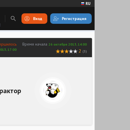
RU
Вход
Регистрация
E
ершилось
Время начала
26 октября 2013, 14:00
013, 17:00
2
(3)
рактор