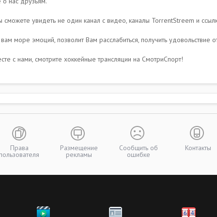
 о нас друзьям.
 сможете увидеть не один канал с видео, каналы TorrentStreem и ссылк
вам море эмоций, позволит Вам расслабиться, получить удовольствие о
те с нами, смотрите хоккейные трансляции на СмотриСпорт!
Права
Размещение
Сообщить об
Контакты
пользователя
рекламы
ошибке