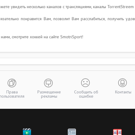
жете увидеть несколько каналов с трансляциями, каналы TorrentStreem 
язательно понравится Вам, позволит Вам расслабиться, получить удов
ами, смотрите хоккей на сайте SmotriSport!
Права
Размещение
Сообщить об
Контакты
пользователя
рекламы
ошибке