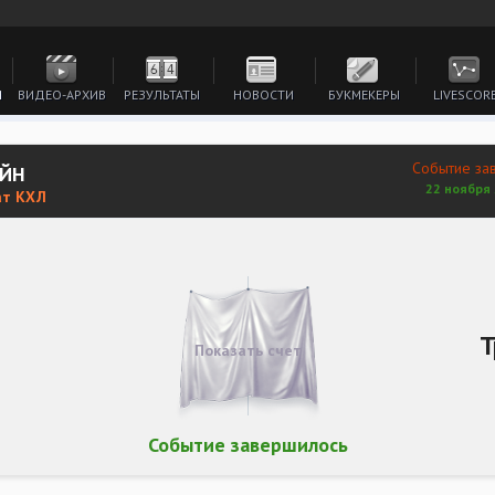
И
ВИДЕО-АРХИВ
РЕЗУЛЬТАТЫ
НОВОСТИ
БУКМЕКЕРЫ
LIVESCOR
Событие за
АЙН
22 ноября 
ат КХЛ
Т
Показать счет
Событие завершилось