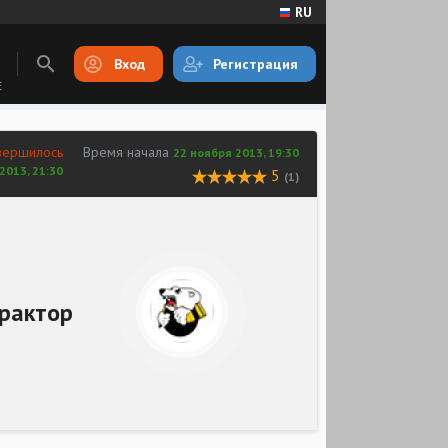
RU
Вход
Регистрация
E
вершилось
Время начала
22 ноября 2013, 19:30
2013, 21:30
5
(1)
рактор