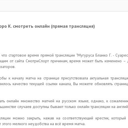
арро К. смотреть онлайн (прямая трансляция)
, что стартовое время прямой трансляции "Мугуруса Бланко Г. - Суар
ящим от сайта СмотриСпорт причинам, время может быть изменено – 
изаторов.
тобы к началу матча на странице присутствовала актуальная трансляц
вилось качество текущей ссылки канала, Вы можете обновлять страниц
ть онлайн множество матчей на русском языке, однако, к сожалени
ьшинстве случаев доступны бывают только онлайн трансляции на англий
сляции можно закрыть, нажав на соответствующий крестик, который 
 этого мелкого неудобства на всё время матча.