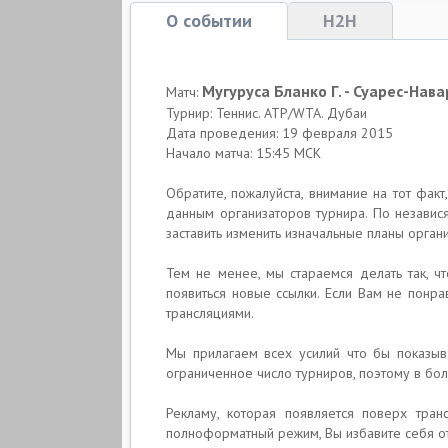
О событии
H2H
Мугуруса Бланко Г. - Суарес-Нав
Матч:
Турнир: Теннис. ATP/WTA. Дубаи
Дата проведения: 19 февраля 2015
Начало матча: 15:45 МСК
Обратите, пожалуйста, внимание на тот факт
данным организаторов турнира. По независ
заставить изменить изначальные планы орган
Тем не менее, мы стараемся делать так, ч
появиться новые ссылки. Если Вам не понра
трансляциями.
Мы прилагаем всех усилий что бы показыва
ограниченное число турниров, поэтому в бол
Рекламу, которая появляется поверх тран
полноформатный режим, Вы избавите себя от