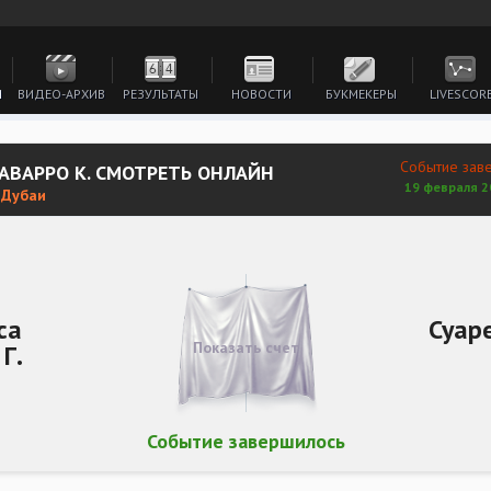
И
ВИДЕО-АРХИВ
РЕЗУЛЬТАТЫ
НОВОСТИ
БУКМЕКЕРЫ
LIVESCOR
Событие зав
НАВАРРО К. СМОТРЕТЬ ОНЛАЙН
19 февраля 2
 Дубаи
са
Суар
Показать счет
Г.
Событие завершилось