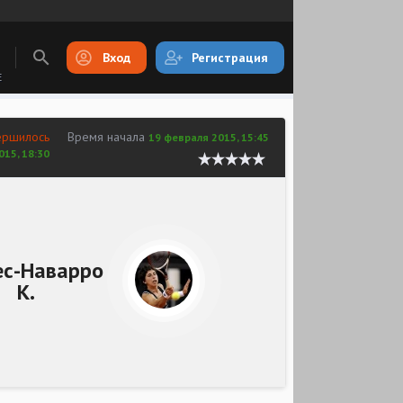
Вход
Регистрация
E
ершилось
Время начала
19 февраля 2015, 15:45
015, 18:30
ес-Наварро
К.