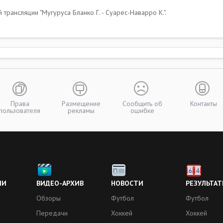
рансляции "Мугуруса Бланко Г. - Суарес-Наварро К.".
Права
Размещение
Сообщить об
Контакты
пользователя
рекламы
ошибке
ИИ
ВИДЕО-АРХИВ
НОВОСТИ
РЕЗУЛЬТАТ
Обзоры
Футбол
Футбол
Передачи
Хоккей
Хоккей