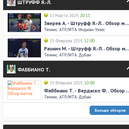
ШТРУФФ Я.-Л.
11 Марта 2019,
20:15
Зверев А. - Штруфф Я.-Л. . Обзор матча
Теннис. ATP/WTA. Индиан-Уэллс
25 Февраля 2019,
12:00
Раонич М. - Штруфф Я.-Л. . Обзор ма
Теннис. ATP/WTA. Дубаи
ФАББИАНО Т.
25 Февраля 2019,
10:00
Фаббиано Т. - Вердаско Ф. .
Теннис. ATP/WTA. Дубаи
Больше обзоров