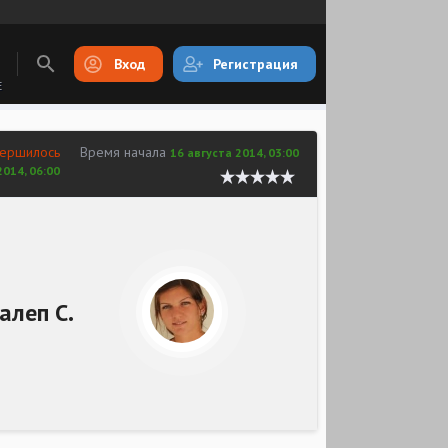
Вход
Регистрация
E
вершилось
Время начала
16 августа 2014, 03:00
2014, 06:00
алеп С.