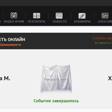
И
ВИДЕО-АРХИВ
РЕЗУЛЬТАТЫ
НОВОСТИ
БУКМЕКЕРЫ
LIVESCOR
Событие за
РЕТЬ ОНЛАЙН
16 августа 
. Цинциннати
а М.
Х
Показать счет
Событие завершилось