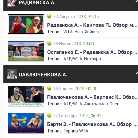
РАДВАНСКА А.
20 Августа 2018,
23:15
Радванска А. - Квитова П.. Обзор матча
Теннис. WTA. Нью-Хейвен
28 Июня 2018,
10:00
Остапенко Е. - Радванска А.. Обзор
Теннис. ATP/WTA. Истбурн
ПАВЛЮЧЕНКОВА А.
16 Января 2019,
00:00
Павлюченкова А. - Бертенс К.. Об
Теннис. ATP/WTA. Австралиан Опен
27 Сентября 2018,
06:45
Барти Э. - Павлюченкова А.. Обзор матча
Теннис. Турнир WTA