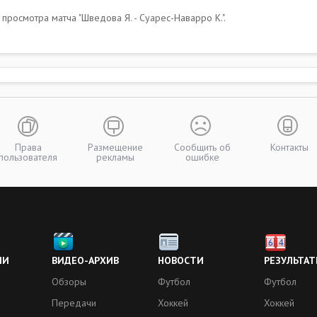
росмотра матча "Шведова Я. - Суарес-Наварро К.".
Права
Размещение
Сообщить об
Контакты
пользователя
рекламы
ошибке
ИИ
ВИДЕО-АРХИВ
НОВОСТИ
РЕЗУЛЬТАТ
Обзоры
Футбол
Футбол
Передачи
Хоккей
Хоккей