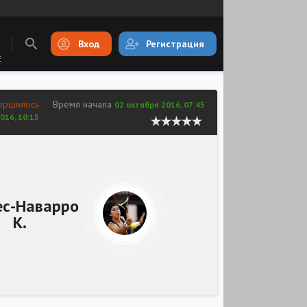
Вход
Регистрация
E
ершилось
Время начала
02 октября 2016, 07:45
016, 10:15
ес-Наварро
К.