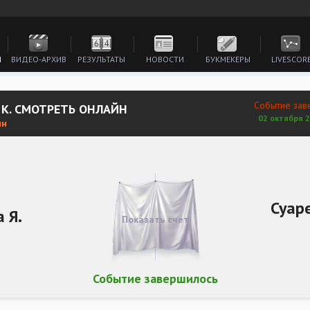
И
ВИДЕО-АРХИВ
РЕЗУЛЬТАТЫ
НОВОСТИ
БУКМЕКЕРЫ
LIVESCOR
Событие зав
 К. СМОТРЕТЬ ОНЛАЙН
02 октября 2
ин
Суар
 Я.
Показать счет
Событие завершилось