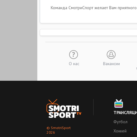
Команда СмотриСпорт желает Вам приятного п
О нас
Вакансии
ТРАНСЛЯЦ
Футбол
© SmotriSport
Хоккей
2026