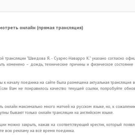
смотреть онлайн (прямая трансляция)
ой трансляции "Шведова Я. - Суарес-Наварро К." указано согласно оф
ыть изменено – дождь, технические причины и физическое состояние м
бы к началу поединка на сайте была размещена актуальная трансляция 
Если Вам не понравилось качество текущей ссылки, попробуйте обнов
 онлайн максимально много матчей на русском языке, но, к сожалению
упны бывают только онлайн трансляции на английском языке.
ции можно закрыть, нажав на соответствующий крестик, который появл
те всю рекламу на всё время поединка.