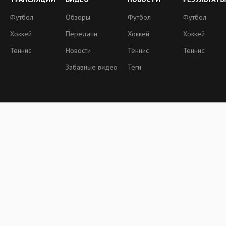
Футбол
Обзоры
Футбол
Футбол
Хоккей
Передачи
Хоккей
Хоккей
Теннис
Новости
Теннис
Теннис
Забавные видео
Теги